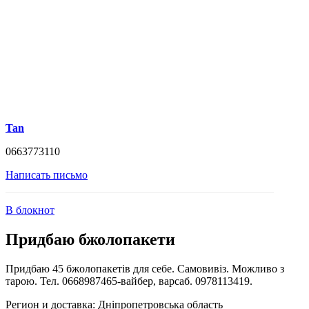
Tan
0663773110
Написать письмо
В блокнот
Придбаю бжолопакети
Придбаю 45 бжолопакетів для себе. Самовивіз. Можливо з
тарою. Тел. 0668987465-вайбер, варсаб. 0978113419.
Регион и доставка:
Дніпропетровська область