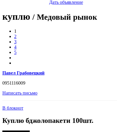
Дать объявление
куплю
/ Медовый рынок
1
2
3
4
5
Павел Грабовецкий
0951116009
Написать письмо
В блокнот
Куплю бджолопакети 100шт.