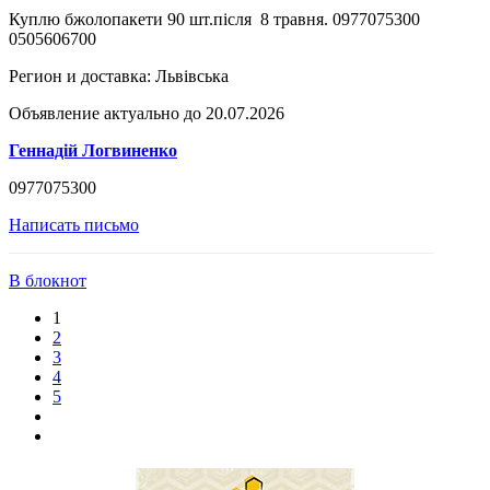
Куплю бжолопакети 90 шт.після 8 травня. 0977075300
0505606700
Регион и доставка:
Львівська
Объявление актуально до 20.07.2026
Геннадій Логвиненко
0977075300
Написать письмо
В блокнот
1
2
3
4
5