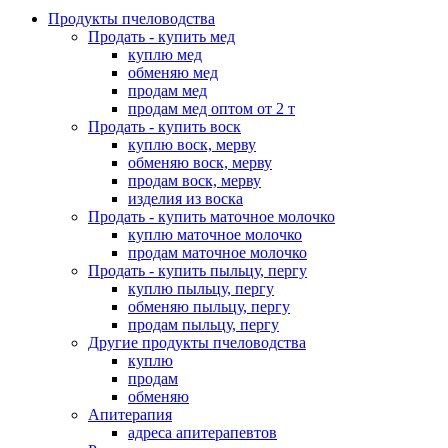
Продукты пчеловодства
Продать - купить мед
куплю мед
обменяю мед
продам мед
продам мед оптом от 2 т
Продать - купить воск
куплю воск, мерву
обменяю воск, мерву
продам воск, мерву
изделия из воска
Продать - купить маточное молочко
куплю маточное молочко
продам маточное молочко
Продать - купить пыльцу, пергу
куплю пыльцу, пергу
обменяю пыльцу, пергу
продам пыльцу, пергу
Другие продукты пчеловодства
куплю
продам
обменяю
Апитерапия
адреса апитерапевтов