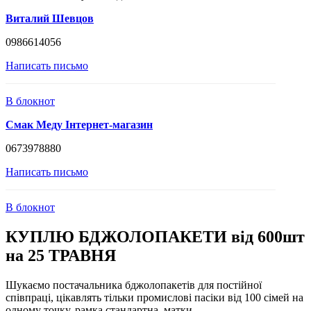
Виталий Шевцов
0986614056
Написать письмо
В блокнот
Смак Меду Інтернет-магазин
0673978880
Написать письмо
В блокнот
КУПЛЮ БДЖОЛОПАКЕТИ від 600шт
на 25 ТРАВНЯ
Шукаємо постачальника бджолопакетів для постійної
співпраці, цікавлять тільки промислові пасіки від 100 сімей на
одному точку, рамка стандартна, матки ...