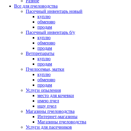
Разное
Все для пчеловодства
Пасечный инвентарь новый
куплю
обменяю
продам
Пасечный инвентарь б/у
куплю
обменяю
продам
Ветпрепараты
куплю
продам
Пчелосемьи, матки
куплю
обменяю
продам
Услуги опыления
место для кочевки
имею пчел
ищу пчел
Магазины пчеловодства
Интернет-магазины
Магазины пчеловодства
Услуги для пасечников