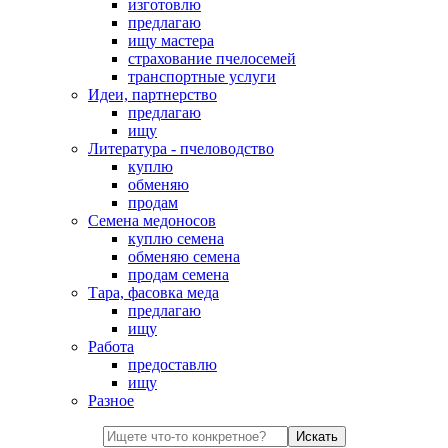
изготовлю
предлагаю
ищу мастера
страхование пчелосемей
транспортные услуги
Идеи, партнерство
предлагаю
ищу
Литература - пчеловодство
куплю
обменяю
продам
Семена медоносов
куплю семена
обменяю семена
продам семена
Тара, фасовка меда
предлагаю
ищу
Работа
предоставлю
ищу
Разное
Искать