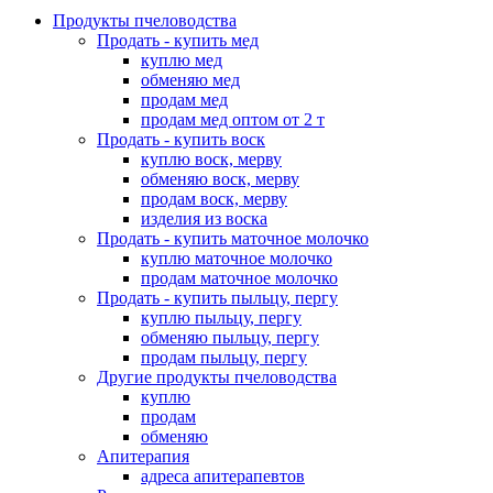
Продукты пчеловодства
Продать - купить мед
куплю мед
обменяю мед
продам мед
продам мед оптом от 2 т
Продать - купить воск
куплю воск, мерву
обменяю воск, мерву
продам воск, мерву
изделия из воска
Продать - купить маточное молочко
куплю маточное молочко
продам маточное молочко
Продать - купить пыльцу, пергу
куплю пыльцу, пергу
обменяю пыльцу, пергу
продам пыльцу, пергу
Другие продукты пчеловодства
куплю
продам
обменяю
Апитерапия
адреса апитерапевтов