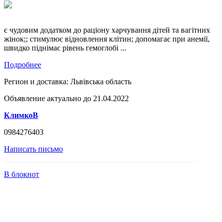
є чудовим додатком до раціону харчування дітей та вагітних
жінок;; стимулює відновлення клітин; допомагає при анемії,
швидко піднімає рівень гемоглобі ...
Подробнее
Регион и доставка:
Львівська область
Объявление актуально до 21.04.2022
КлимкоВ
0984276403
Написать письмо
В блокнот