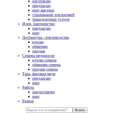
изготовлю
предлагаю
ищу мастера
страхование пчелосемей
транспортные услуги
Идеи, партнерство
предлагаю
ищу
Литература - пчеловодство
куплю
обменяю
продам
Семена медоносов
куплю семена
обменяю семена
продам семена
Тара, фасовка меда
предлагаю
ищу
Работа
предоставлю
ищу
Разное
Искать