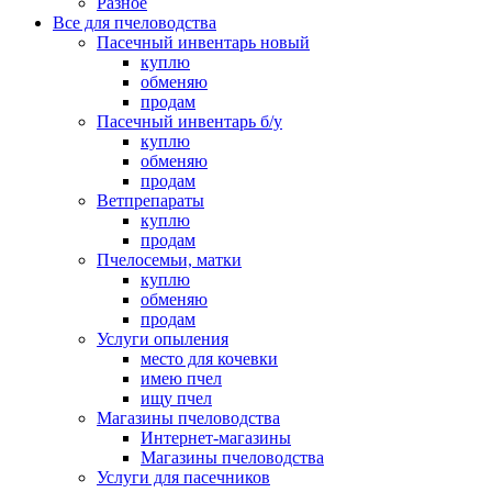
Разное
Все для пчеловодства
Пасечный инвентарь новый
куплю
обменяю
продам
Пасечный инвентарь б/у
куплю
обменяю
продам
Ветпрепараты
куплю
продам
Пчелосемьи, матки
куплю
обменяю
продам
Услуги опыления
место для кочевки
имею пчел
ищу пчел
Магазины пчеловодства
Интернет-магазины
Магазины пчеловодства
Услуги для пасечников