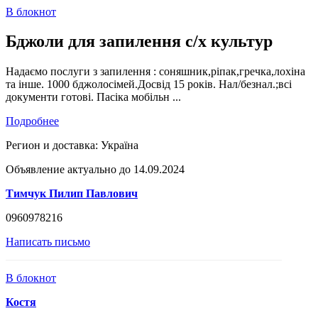
В блокнот
Бджоли для запилення с/х культур
Надаємо послуги з запилення : соняшник,ріпак,гречка,лохіна
та інше. 1000 бджолосімей.Досвід 15 років. Нал/безнал.;всі
документи готові. Пасіка мобільн ...
Подробнее
Регион и доставка:
Україна
Объявление актуально до 14.09.2024
Тимчук Пилип Павлович
0960978216
Написать письмо
В блокнот
Костя