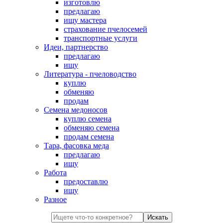
изготовлю
предлагаю
ищу мастера
страхование пчелосемей
транспортные услуги
Идеи, партнерство
предлагаю
ищу
Литература - пчеловодство
куплю
обменяю
продам
Семена медоносов
куплю семена
обменяю семена
продам семена
Тара, фасовка меда
предлагаю
ищу
Работа
предоставлю
ищу
Разное
Искать