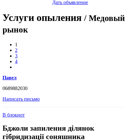
Дать объявление
Услуги опыления
/ Медовый
рынок
1
2
3
4
Павел
0689882030
Написать письмо
В блокнот
Бджоли запилення ділянок
гібридизації соняшника