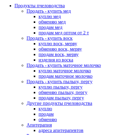
Продукты пчеловодства
Продать - купить мед
куплю мед
обменяю мед
продам мед
продам мед оптом от 2 т
Продать - купить воск
куплю воск, мерву
обменяю воск, мерву
продам воск, мерву
изделия из воска
Продать - купить маточное молочко
куплю маточное молочко
продам маточное молочко
Продать - купить пыльцу, пергу
куплю пыльцу, пергу
обменяю пыльцу, пергу
продам пыльцу, пергу
Другие продукты пчеловодства
куплю
продам
обменяю
Апитерапия
адреса апитерапевтов