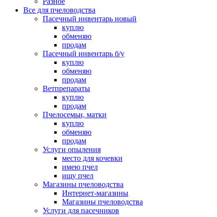
Разное
Все для пчеловодства
Пасечный инвентарь новый
куплю
обменяю
продам
Пасечный инвентарь б/у
куплю
обменяю
продам
Ветпрепараты
куплю
продам
Пчелосемьи, матки
куплю
обменяю
продам
Услуги опыления
место для кочевки
имею пчел
ищу пчел
Магазины пчеловодства
Интернет-магазины
Магазины пчеловодства
Услуги для пасечников