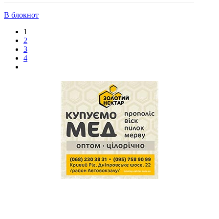
В блокнот
1
2
3
4