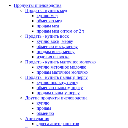
Продукты пчеловодства
Продать - купить мед
куплю мед
обменяю мед
продам мед
продам мед оптом от 2 т
Продать - купить воск
куплю воск, мерву
обменяю воск, мерву
продам воск, мерву
изделия из воска
Продать - купить маточное молочко
куплю маточное молочко
продам маточное молочко
Продать - купить пыльцу, пергу
куплю пыльцу, пергу
обменяю пыльцу, пергу
продам пыльцу, пергу
Другие продукты пчеловодства
куплю
продам
обменяю
Апитерапия
адреса апитерапевтов