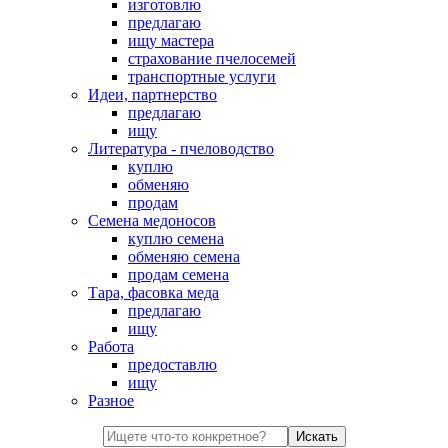
изготовлю
предлагаю
ищу мастера
страхование пчелосемей
транспортные услуги
Идеи, партнерство
предлагаю
ищу
Литература - пчеловодство
куплю
обменяю
продам
Семена медоносов
куплю семена
обменяю семена
продам семена
Тара, фасовка меда
предлагаю
ищу
Работа
предоставлю
ищу
Разное
Искать