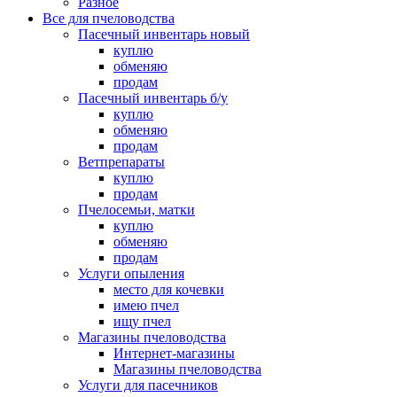
Разное
Все для пчеловодства
Пасечный инвентарь новый
куплю
обменяю
продам
Пасечный инвентарь б/у
куплю
обменяю
продам
Ветпрепараты
куплю
продам
Пчелосемьи, матки
куплю
обменяю
продам
Услуги опыления
место для кочевки
имею пчел
ищу пчел
Магазины пчеловодства
Интернет-магазины
Магазины пчеловодства
Услуги для пасечников