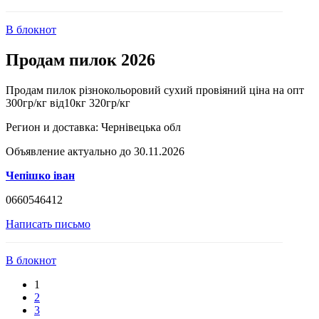
В блокнот
Продам пилок 2026
Продам пилок різнокольоровий сухий провіяний ціна на опт
300гр/кг від10кг 320гр/кг
Регион и доставка:
Чернівецька обл
Объявление актуально до 30.11.2026
Чепішко іван
0660546412
Написать письмо
В блокнот
1
2
3