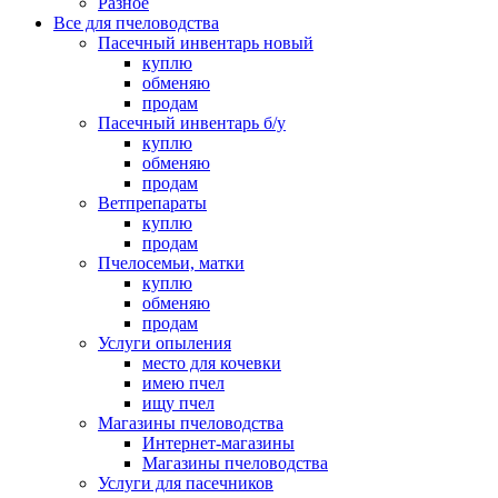
Разное
Все для пчеловодства
Пасечный инвентарь новый
куплю
обменяю
продам
Пасечный инвентарь б/у
куплю
обменяю
продам
Ветпрепараты
куплю
продам
Пчелосемьи, матки
куплю
обменяю
продам
Услуги опыления
место для кочевки
имею пчел
ищу пчел
Магазины пчеловодства
Интернет-магазины
Магазины пчеловодства
Услуги для пасечников