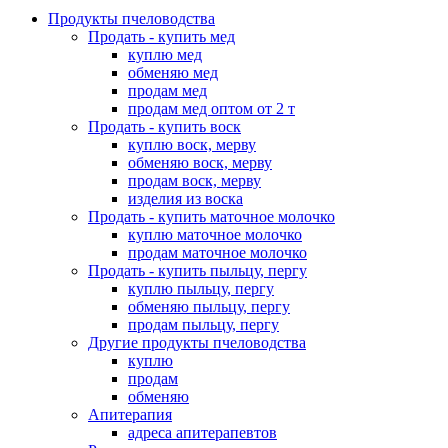
Продукты пчеловодства
Продать - купить мед
куплю мед
обменяю мед
продам мед
продам мед оптом от 2 т
Продать - купить воск
куплю воск, мерву
обменяю воск, мерву
продам воск, мерву
изделия из воска
Продать - купить маточное молочко
куплю маточное молочко
продам маточное молочко
Продать - купить пыльцу, пергу
куплю пыльцу, пергу
обменяю пыльцу, пергу
продам пыльцу, пергу
Другие продукты пчеловодства
куплю
продам
обменяю
Апитерапия
адреса апитерапевтов