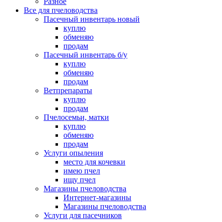
Разное
Все для пчеловодства
Пасечный инвентарь новый
куплю
обменяю
продам
Пасечный инвентарь б/у
куплю
обменяю
продам
Ветпрепараты
куплю
продам
Пчелосемьи, матки
куплю
обменяю
продам
Услуги опыления
место для кочевки
имею пчел
ищу пчел
Магазины пчеловодства
Интернет-магазины
Магазины пчеловодства
Услуги для пасечников