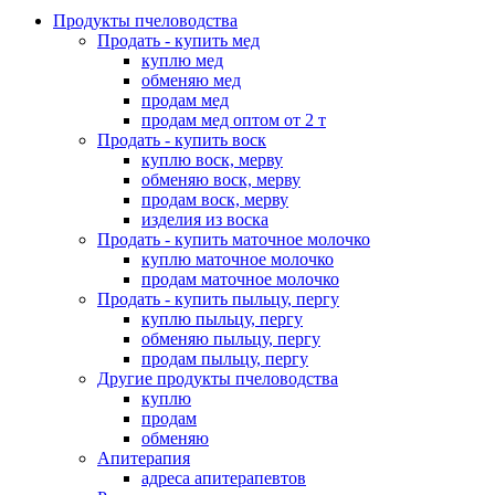
Продукты пчеловодства
Продать - купить мед
куплю мед
обменяю мед
продам мед
продам мед оптом от 2 т
Продать - купить воск
куплю воск, мерву
обменяю воск, мерву
продам воск, мерву
изделия из воска
Продать - купить маточное молочко
куплю маточное молочко
продам маточное молочко
Продать - купить пыльцу, пергу
куплю пыльцу, пергу
обменяю пыльцу, пергу
продам пыльцу, пергу
Другие продукты пчеловодства
куплю
продам
обменяю
Апитерапия
адреса апитерапевтов