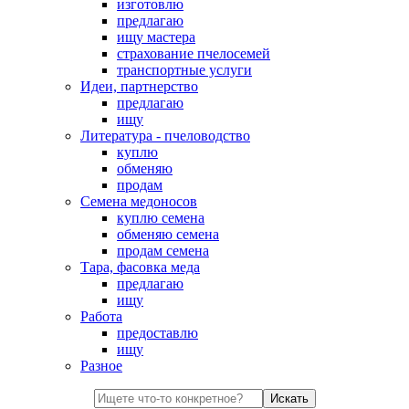
изготовлю
предлагаю
ищу мастера
страхование пчелосемей
транспортные услуги
Идеи, партнерство
предлагаю
ищу
Литература - пчеловодство
куплю
обменяю
продам
Семена медоносов
куплю семена
обменяю семена
продам семена
Тара, фасовка меда
предлагаю
ищу
Работа
предоставлю
ищу
Разное
Искать