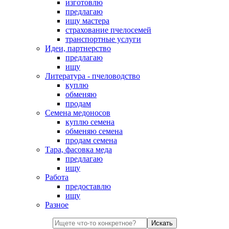
изготовлю
предлагаю
ищу мастера
страхование пчелосемей
транспортные услуги
Идеи, партнерство
предлагаю
ищу
Литература - пчеловодство
куплю
обменяю
продам
Семена медоносов
куплю семена
обменяю семена
продам семена
Тара, фасовка меда
предлагаю
ищу
Работа
предоставлю
ищу
Разное
Искать