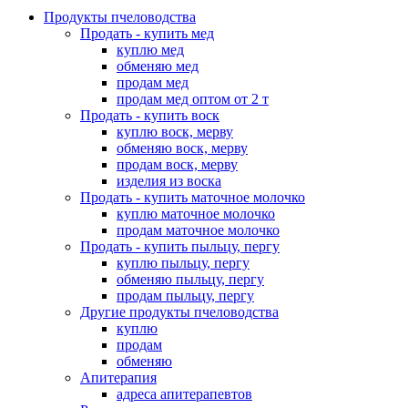
Продукты пчеловодства
Продать - купить мед
куплю мед
обменяю мед
продам мед
продам мед оптом от 2 т
Продать - купить воск
куплю воск, мерву
обменяю воск, мерву
продам воск, мерву
изделия из воска
Продать - купить маточное молочко
куплю маточное молочко
продам маточное молочко
Продать - купить пыльцу, пергу
куплю пыльцу, пергу
обменяю пыльцу, пергу
продам пыльцу, пергу
Другие продукты пчеловодства
куплю
продам
обменяю
Апитерапия
адреса апитерапевтов