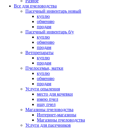
Разное
Все для пчеловодства
Пасечный инвентарь новый
куплю
обменяю
продам
Пасечный инвентарь б/у
куплю
обменяю
продам
Ветпрепараты
куплю
продам
Пчелосемьи, матки
куплю
обменяю
продам
Услуги опыления
место для кочевки
имею пчел
ищу пчел
Магазины пчеловодства
Интернет-магазины
Магазины пчеловодства
Услуги для пасечников