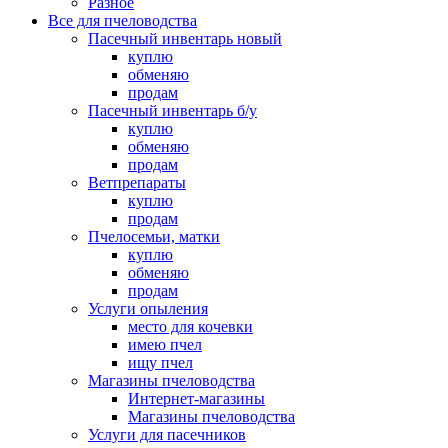
Разное
Все для пчеловодства
Пасечный инвентарь новый
куплю
обменяю
продам
Пасечный инвентарь б/у
куплю
обменяю
продам
Ветпрепараты
куплю
продам
Пчелосемьи, матки
куплю
обменяю
продам
Услуги опыления
место для кочевки
имею пчел
ищу пчел
Магазины пчеловодства
Интернет-магазины
Магазины пчеловодства
Услуги для пасечников