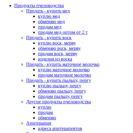
Продукты пчеловодства
Продать - купить мед
куплю мед
обменяю мед
продам мед
продам мед оптом от 2 т
Продать - купить воск
куплю воск, мерву
обменяю воск, мерву
продам воск, мерву
изделия из воска
Продать - купить маточное молочко
куплю маточное молочко
продам маточное молочко
Продать - купить пыльцу, пергу
куплю пыльцу, пергу
обменяю пыльцу, пергу
продам пыльцу, пергу
Другие продукты пчеловодства
куплю
продам
обменяю
Апитерапия
адреса апитерапевтов