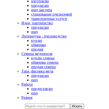
изготовлю
предлагаю
ищу мастера
страхование пчелосемей
транспортные услуги
Идеи, партнерство
предлагаю
ищу
Литература - пчеловодство
куплю
обменяю
продам
Семена медоносов
куплю семена
обменяю семена
продам семена
Тара, фасовка меда
предлагаю
ищу
Работа
предоставлю
ищу
Разное
Искать