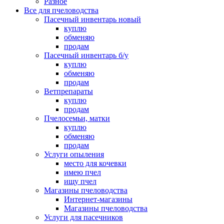
Разное
Все для пчеловодства
Пасечный инвентарь новый
куплю
обменяю
продам
Пасечный инвентарь б/у
куплю
обменяю
продам
Ветпрепараты
куплю
продам
Пчелосемьи, матки
куплю
обменяю
продам
Услуги опыления
место для кочевки
имею пчел
ищу пчел
Магазины пчеловодства
Интернет-магазины
Магазины пчеловодства
Услуги для пасечников