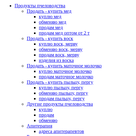
Продукты пчеловодства
Продать - купить мед
куплю мед
обменяю мед
продам мед
продам мед оптом от 2 т
Продать - купить воск
куплю воск, мерву
обменяю воск, мерву
продам воск, мерву
изделия из воска
Продать - купить маточное молочко
куплю маточное молочко
продам маточное молочко
Продать - купить пыльцу, пергу
куплю пыльцу, пергу
обменяю пыльцу, пергу
продам пыльцу, пергу
Другие продукты пчеловодства
куплю
продам
обменяю
Апитерапия
адреса апитерапевтов