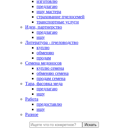
изготовлю
предлагаю
ищу мастера
страхование пчелосемей
транспортные услуги
Идеи, партнерство
предлагаю
ищу
Литература - пчеловодство
куплю
обменяю
продам
Семена медоносов
куплю семена
обменяю семена
продам семена
Тара, фасовка меда
предлагаю
ищу
Работа
предоставлю
ищу
Разное
Искать