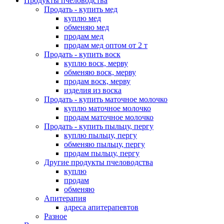
Продукты пчеловодства
Продать - купить мед
куплю мед
обменяю мед
продам мед
продам мед оптом от 2 т
Продать - купить воск
куплю воск, мерву
обменяю воск, мерву
продам воск, мерву
изделия из воска
Продать - купить маточное молочко
куплю маточное молочко
продам маточное молочко
Продать - купить пыльцу, пергу
куплю пыльцу, пергу
обменяю пыльцу, пергу
продам пыльцу, пергу
Другие продукты пчеловодства
куплю
продам
обменяю
Апитерапия
адреса апитерапевтов
Разное