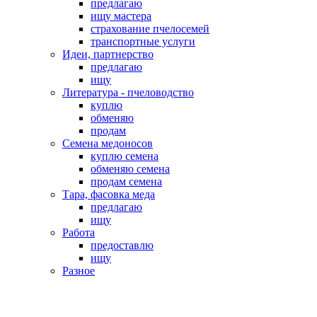
предлагаю
ищу мастера
страхование пчелосемей
транспортные услуги
Идеи, партнерство
предлагаю
ищу
Литература - пчеловодство
куплю
обменяю
продам
Семена медоносов
куплю семена
обменяю семена
продам семена
Тара, фасовка меда
предлагаю
ищу
Работа
предоставлю
ищу
Разное