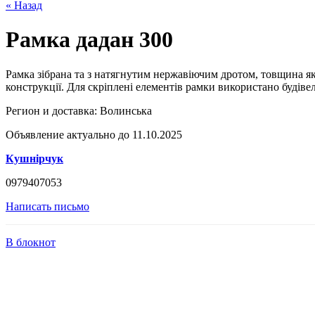
« Назад
Рамка дадан 300
Рамка зібрана та з натягнутим нержавіючим дротом, товщина яко
конструкції. Для скріплені елементів рамки використано будіве
Регион и доставка:
Волинська
Объявление актуально до 11.10.2025
Кушнірчук
0979407053
Написать письмо
В блокнот