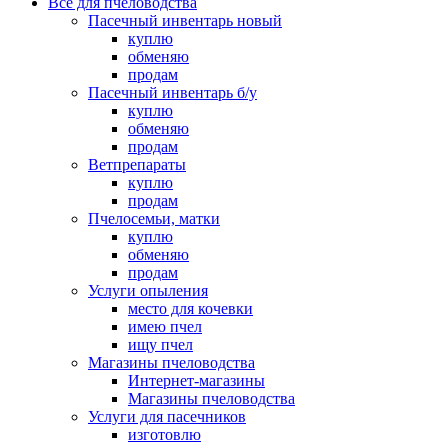
Все для пчеловодства
Пасечный инвентарь новый
куплю
обменяю
продам
Пасечный инвентарь б/у
куплю
обменяю
продам
Ветпрепараты
куплю
продам
Пчелосемьи, матки
куплю
обменяю
продам
Услуги опыления
место для кочевки
имею пчел
ищу пчел
Магазины пчеловодства
Интернет-магазины
Магазины пчеловодства
Услуги для пасечников
изготовлю