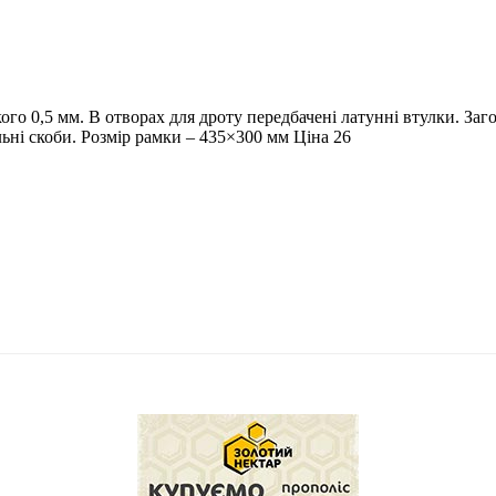
го 0,5 мм. В отворах для дроту передбачені латунні втулки. Заг
льні скоби. Розмір рамки – 435×300 мм Ціна 26