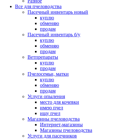
Разное
Все для пчеловодства
Пасечный инвентарь новый
куплю
обменяю
продам
Пасечный инвентарь б/у
куплю
обменяю
продам
Ветпрепараты
куплю
продам
Пчелосемьи, матки
куплю
обменяю
продам
Услуги опыления
место для кочевки
имею пчел
ищу пчел
Магазины пчеловодства
Интернет-магазины
Магазины пчеловодства
Услуги для пасечников