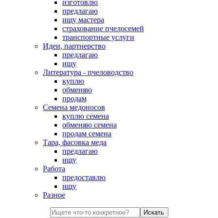
изготовлю
предлагаю
ищу мастера
страхование пчелосемей
транспортные услуги
Идеи, партнерство
предлагаю
ищу
Литература - пчеловодство
куплю
обменяю
продам
Семена медоносов
куплю семена
обменяю семена
продам семена
Тара, фасовка меда
предлагаю
ищу
Работа
предоставлю
ищу
Разное
Искать