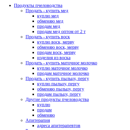
Продукты пчеловодства
Продать - купить мед
куплю мед
обменяю мед
продам мед
продам мед оптом от 2 т
Продать - купить воск
куплю воск, мерву
обменяю воск, мерву
продам воск, мерву
изделия из воска
Продать - купить маточное молочко
куплю маточное молочко
продам маточное молочко
Продать - купить пыльцу, пергу
куплю пыльцу, пергу
обменяю пыльцу, пергу
продам пыльцу, пергу
Другие продукты пчеловодства
куплю
продам
обменяю
Апитерапия
адреса апитерапевтов