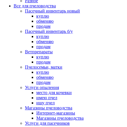
Разное
Все для пчеловодства
Пасечный инвентарь новый
куплю
обменяю
продам
Пасечный инвентарь б/у
куплю
обменяю
продам
Ветпрепараты
куплю
продам
Пчелосемьи, матки
куплю
обменяю
продам
Услуги опыления
место для кочевки
имею пчел
ищу пчел
Магазины пчеловодства
Интернет-магазины
Магазины пчеловодства
Услуги для пасечников