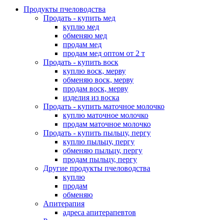
Продукты пчеловодства
Продать - купить мед
куплю мед
обменяю мед
продам мед
продам мед оптом от 2 т
Продать - купить воск
куплю воск, мерву
обменяю воск, мерву
продам воск, мерву
изделия из воска
Продать - купить маточное молочко
куплю маточное молочко
продам маточное молочко
Продать - купить пыльцу, пергу
куплю пыльцу, пергу
обменяю пыльцу, пергу
продам пыльцу, пергу
Другие продукты пчеловодства
куплю
продам
обменяю
Апитерапия
адреса апитерапевтов