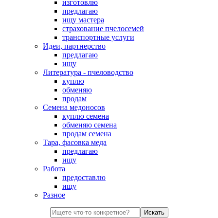
изготовлю
предлагаю
ищу мастера
страхование пчелосемей
транспортные услуги
Идеи, партнерство
предлагаю
ищу
Литература - пчеловодство
куплю
обменяю
продам
Семена медоносов
куплю семена
обменяю семена
продам семена
Тара, фасовка меда
предлагаю
ищу
Работа
предоставлю
ищу
Разное
Искать