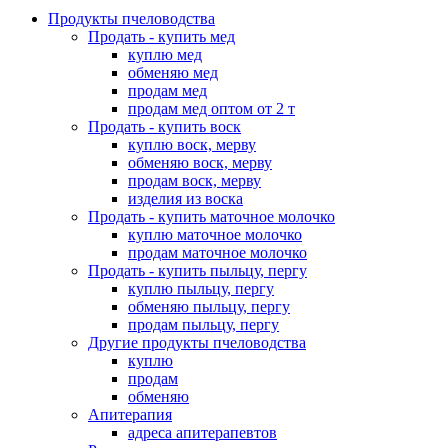
Продукты пчеловодства
Продать - купить мед
куплю мед
обменяю мед
продам мед
продам мед оптом от 2 т
Продать - купить воск
куплю воск, мерву
обменяю воск, мерву
продам воск, мерву
изделия из воска
Продать - купить маточное молочко
куплю маточное молочко
продам маточное молочко
Продать - купить пыльцу, пергу
куплю пыльцу, пергу
обменяю пыльцу, пергу
продам пыльцу, пергу
Другие продукты пчеловодства
куплю
продам
обменяю
Апитерапия
адреса апитерапевтов