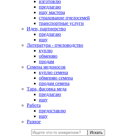
изготовлю
предлагаю
ищу мастера
страхование пчелосемей
транспортные услуги
Идеи, партнерство
предлагаю
ищу
Литература - пчеловодство
куплю
обменяю
продам
Семена медоносов
куплю семена
обменяю семена
продам семена
Тара, фасовка меда
предлагаю
ищу
Работа
предоставлю
ищу
Разное
Искать