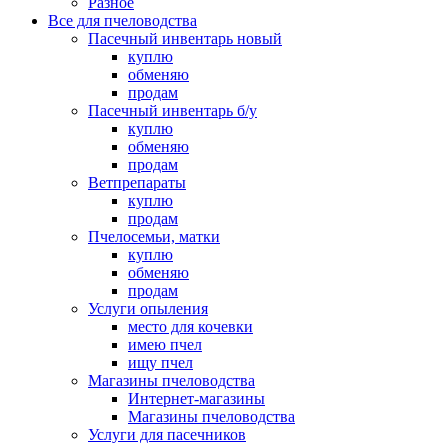
Разное
Все для пчеловодства
Пасечный инвентарь новый
куплю
обменяю
продам
Пасечный инвентарь б/у
куплю
обменяю
продам
Ветпрепараты
куплю
продам
Пчелосемьи, матки
куплю
обменяю
продам
Услуги опыления
место для кочевки
имею пчел
ищу пчел
Магазины пчеловодства
Интернет-магазины
Магазины пчеловодства
Услуги для пасечников