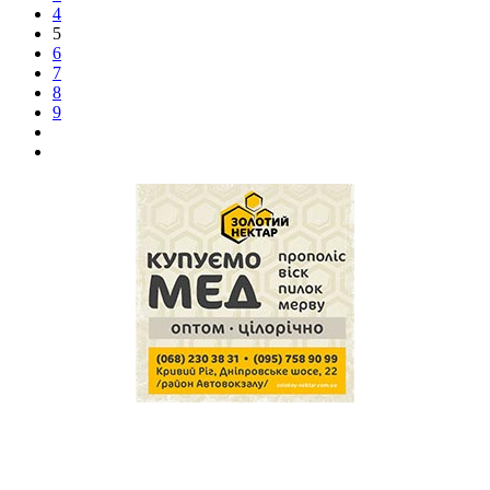
4
5
6
7
8
9