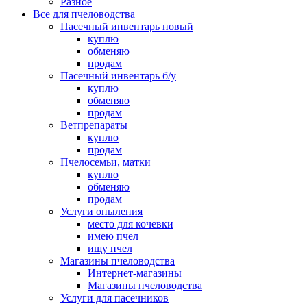
Разное
Все для пчеловодства
Пасечный инвентарь новый
куплю
обменяю
продам
Пасечный инвентарь б/у
куплю
обменяю
продам
Ветпрепараты
куплю
продам
Пчелосемьи, матки
куплю
обменяю
продам
Услуги опыления
место для кочевки
имею пчел
ищу пчел
Магазины пчеловодства
Интернет-магазины
Магазины пчеловодства
Услуги для пасечников