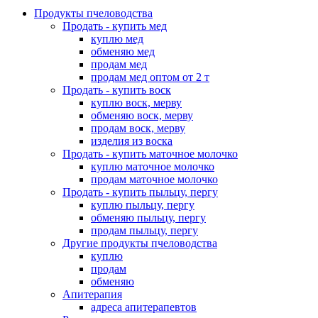
Продукты пчеловодства
Продать - купить мед
куплю мед
обменяю мед
продам мед
продам мед оптом от 2 т
Продать - купить воск
куплю воск, мерву
обменяю воск, мерву
продам воск, мерву
изделия из воска
Продать - купить маточное молочко
куплю маточное молочко
продам маточное молочко
Продать - купить пыльцу, пергу
куплю пыльцу, пергу
обменяю пыльцу, пергу
продам пыльцу, пергу
Другие продукты пчеловодства
куплю
продам
обменяю
Апитерапия
адреса апитерапевтов