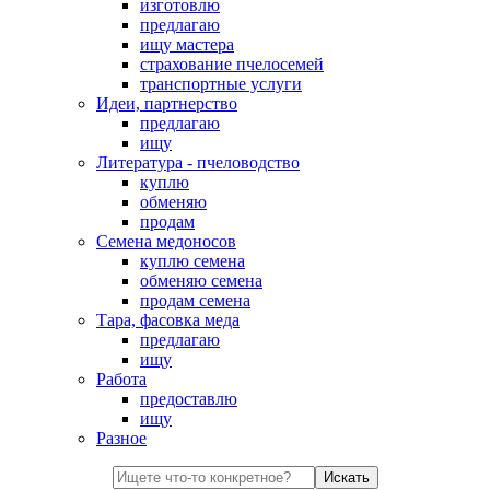
изготовлю
предлагаю
ищу мастера
страхование пчелосемей
транспортные услуги
Идеи, партнерство
предлагаю
ищу
Литература - пчеловодство
куплю
обменяю
продам
Семена медоносов
куплю семена
обменяю семена
продам семена
Тара, фасовка меда
предлагаю
ищу
Работа
предоставлю
ищу
Разное
Искать