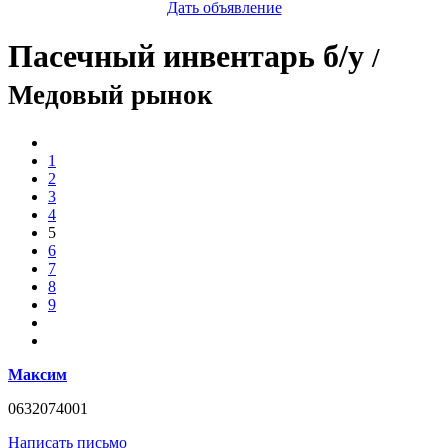
Дать объявление
Пасечный инвентарь б/у
/
Медовый рынок
1
2
3
4
5
6
7
8
9
Максим
0632074001
Написать письмо