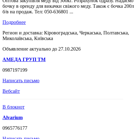
Оптова закупівля меду від 300кг. Розрахунок одразу. Надаємо
бочку в оренду для викачки свіжого меду. Також є бочка 200л
б/в на продаж. Тел: 050-636801 ...
Подробнее
Регион и доставка:
Кіровоградська, Черкаська, Полтавська,
Миколаївська, Київська
Объявление актуально до 27.10.2026
АМЕДА ГРУП ТМ
0987197199
Написать письмо
Вебсайт
В блокнот
Alvarium
0965776177
Написать письмо