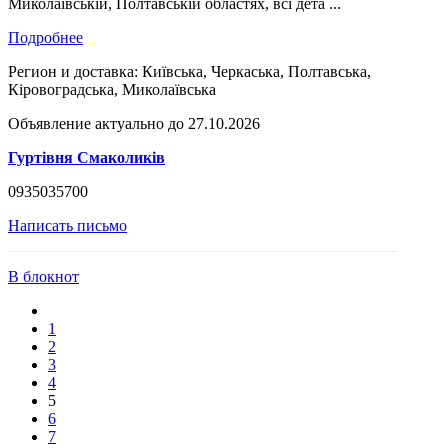
Миколаївській, Полтавській областях, всі дета ...
Подробнее
Регион и доставка:
Київська, Черкаська, Полтавська,
Кіровоградська, Миколаївська
Объявление актуально до 27.10.2026
Гуртівня Смаколиків
0935035700
Написать письмо
В блокнот
1
2
3
4
5
6
7