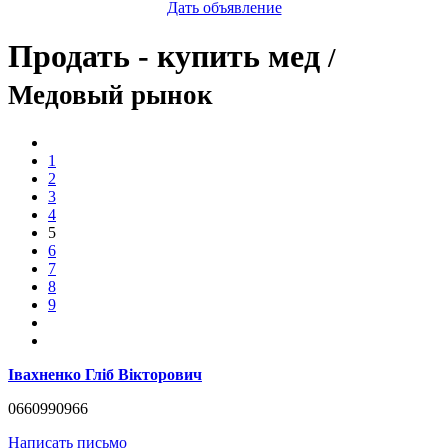
Дать объявление
Продать - купить мед
/
Медовый рынок
1
2
3
4
5
6
7
8
9
Івахненко Гліб Вікторович
0660990966
Написать письмо