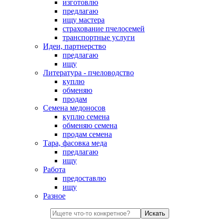
изготовлю
предлагаю
ищу мастера
страхование пчелосемей
транспортные услуги
Идеи, партнерство
предлагаю
ищу
Литература - пчеловодство
куплю
обменяю
продам
Семена медоносов
куплю семена
обменяю семена
продам семена
Тара, фасовка меда
предлагаю
ищу
Работа
предоставлю
ищу
Разное
Искать