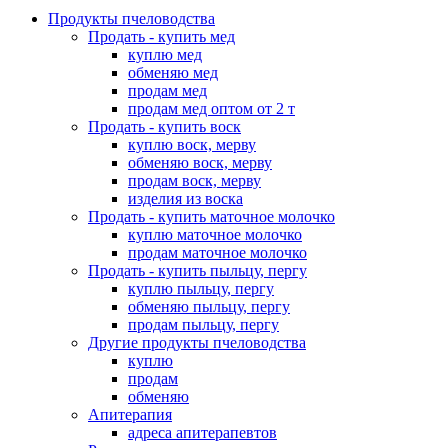
Продукты пчеловодства
Продать - купить мед
куплю мед
обменяю мед
продам мед
продам мед оптом от 2 т
Продать - купить воск
куплю воск, мерву
обменяю воск, мерву
продам воск, мерву
изделия из воска
Продать - купить маточное молочко
куплю маточное молочко
продам маточное молочко
Продать - купить пыльцу, пергу
куплю пыльцу, пергу
обменяю пыльцу, пергу
продам пыльцу, пергу
Другие продукты пчеловодства
куплю
продам
обменяю
Апитерапия
адреса апитерапевтов