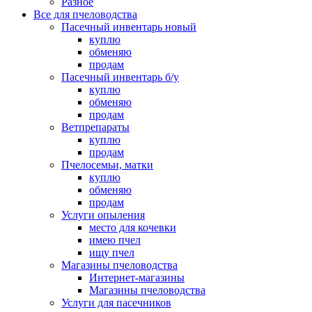
Разное
Все для пчеловодства
Пасечный инвентарь новый
куплю
обменяю
продам
Пасечный инвентарь б/у
куплю
обменяю
продам
Ветпрепараты
куплю
продам
Пчелосемьи, матки
куплю
обменяю
продам
Услуги опыления
место для кочевки
имею пчел
ищу пчел
Магазины пчеловодства
Интернет-магазины
Магазины пчеловодства
Услуги для пасечников