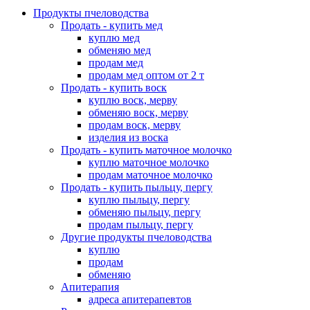
Продукты пчеловодства
Продать - купить мед
куплю мед
обменяю мед
продам мед
продам мед оптом от 2 т
Продать - купить воск
куплю воск, мерву
обменяю воск, мерву
продам воск, мерву
изделия из воска
Продать - купить маточное молочко
куплю маточное молочко
продам маточное молочко
Продать - купить пыльцу, пергу
куплю пыльцу, пергу
обменяю пыльцу, пергу
продам пыльцу, пергу
Другие продукты пчеловодства
куплю
продам
обменяю
Апитерапия
адреса апитерапевтов