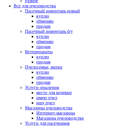
Разное
Все для пчеловодства
Пасечный инвентарь новый
куплю
обменяю
продам
Пасечный инвентарь б/у
куплю
обменяю
продам
Ветпрепараты
куплю
продам
Пчелосемьи, матки
куплю
обменяю
продам
Услуги опыления
место для кочевки
имею пчел
ищу пчел
Магазины пчеловодства
Интернет-магазины
Магазины пчеловодства
Услуги для пасечников