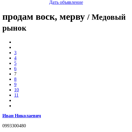
Дать объявление
продам воск, мерву
/ Медовый
рынок
3
4
5
6
7
8
9
10
11
Иван Николаевич
0993300480