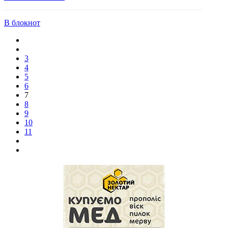
В блокнот
3
4
5
6
7
8
9
10
11