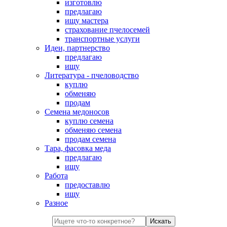
изготовлю
предлагаю
ищу мастера
страхование пчелосемей
транспортные услуги
Идеи, партнерство
предлагаю
ищу
Литература - пчеловодство
куплю
обменяю
продам
Семена медоносов
куплю семена
обменяю семена
продам семена
Тара, фасовка меда
предлагаю
ищу
Работа
предоставлю
ищу
Разное
Искать