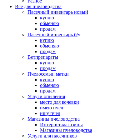
Разное
Все для пчеловодства
Пасечный инвентарь новый
куплю
обменяю
продам
Пасечный инвентарь б/у
куплю
обменяю
продам
Ветпрепараты
куплю
продам
Пчелосемьи, матки
куплю
обменяю
продам
Услуги опыления
место для кочевки
имею пчел
ищу пчел
Магазины пчеловодства
Интернет-магазины
Магазины пчеловодства
Услуги для пасечников