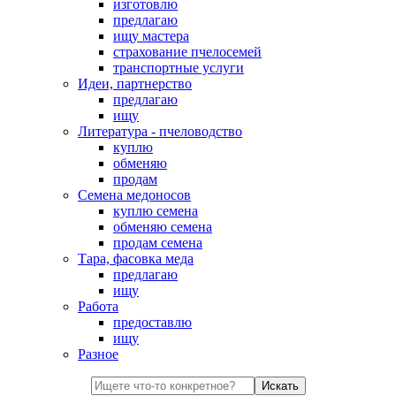
изготовлю
предлагаю
ищу мастера
страхование пчелосемей
транспортные услуги
Идеи, партнерство
предлагаю
ищу
Литература - пчеловодство
куплю
обменяю
продам
Семена медоносов
куплю семена
обменяю семена
продам семена
Тара, фасовка меда
предлагаю
ищу
Работа
предоставлю
ищу
Разное
Искать