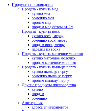
Продукты пчеловодства
Продать - купить мед
куплю мед
обменяю мед
продам мед
продам мед оптом от 2 т
Продать - купить воск
куплю воск, мерву
обменяю воск, мерву
продам воск, мерву
изделия из воска
Продать - купить маточное молочко
куплю маточное молочко
продам маточное молочко
Продать - купить пыльцу, пергу
куплю пыльцу, пергу
обменяю пыльцу, пергу
продам пыльцу, пергу
Другие продукты пчеловодства
куплю
продам
обменяю
Апитерапия
адреса апитерапевтов