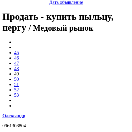
Дать объявление
Продать - купить пыльцу,
пергу
/ Медовый рынок
45
46
47
48
49
50
51
52
53
Олександр
0961308804