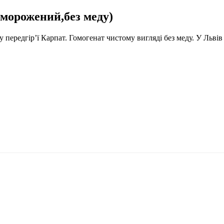
рожений,без меду)
передгір’ї Карпат. Гомогенат чистому вигляді без меду. У Львів 