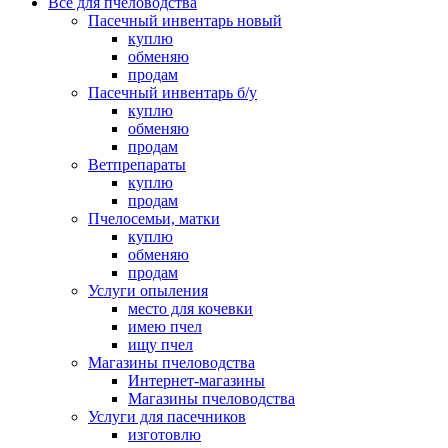
Все для пчеловодства
Пасечный инвентарь новый
куплю
обменяю
продам
Пасечный инвентарь б/у
куплю
обменяю
продам
Ветпрепараты
куплю
продам
Пчелосемьи, матки
куплю
обменяю
продам
Услуги опыления
место для кочевки
имею пчел
ищу пчел
Магазины пчеловодства
Интернет-магазины
Магазины пчеловодства
Услуги для пасечников
изготовлю