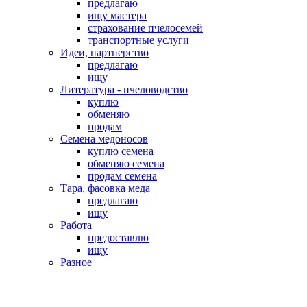
предлагаю
ищу мастера
страхование пчелосемей
транспортные услуги
Идеи, партнерство
предлагаю
ищу
Литература - пчеловодство
куплю
обменяю
продам
Семена медоносов
куплю семена
обменяю семена
продам семена
Тара, фасовка меда
предлагаю
ищу
Работа
предоставлю
ищу
Разное