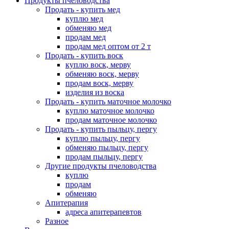
Продукты пчеловодства
Продать - купить мед
куплю мед
обменяю мед
продам мед
продам мед оптом от 2 т
Продать - купить воск
куплю воск, мерву
обменяю воск, мерву
продам воск, мерву
изделия из воска
Продать - купить маточное молочко
куплю маточное молочко
продам маточное молочко
Продать - купить пыльцу, пергу
куплю пыльцу, пергу
обменяю пыльцу, пергу
продам пыльцу, пергу
Другие продукты пчеловодства
куплю
продам
обменяю
Апитерапия
адреса апитерапевтов
Разное