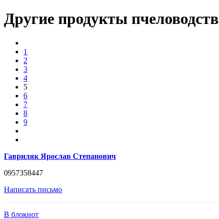
Другие продукты пчеловодст
1
2
3
4
5
6
7
8
9
Гавриляк Ярослав Степанович
0957358447
Написать письмо
В блокнот