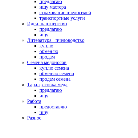
предлагаю
ищу мастера
страхование пчелосемей
транспортные услуги
Идеи, партнерство
предлагаю
ищу
Литература - пчеловодство
куплю
обменяю
продам
Семена медоносов
куплю семена
обменяю семена
продам семена
Тара, фасовка меда
предлагаю
ищу
Работа
предоставлю
ищу
Разное