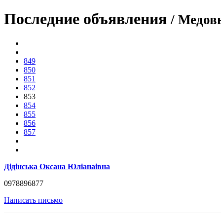
Последние объявления
/ Медо
849
850
851
852
853
854
855
856
857
Дідінська Оксана Юліанаівна
0978896877
Написать письмо