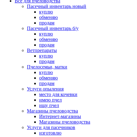
Все для пчеловодства
Пасечный инвентарь новый
куплю
обменяю
продам
Пасечный инвентарь б/у
куплю
обменяю
продам
Ветпрепараты
куплю
продам
Пчелосемьи, матки
куплю
обменяю
продам
Услуги опыления
место для кочевки
имею пчел
ищу пчел
Магазины пчеловодства
Интернет-магазины
Магазины пчеловодства
Услуги для пасечников
изготовлю