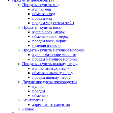
Продукты пчеловодства
Продать - купить мед
куплю мед
обменяю мед
продам мед
продам мед оптом от 2 т
Продать - купить воск
куплю воск, мерву
обменяю воск, мерву
продам воск, мерву
изделия из воска
Продать - купить маточное молочко
куплю маточное молочко
продам маточное молочко
Продать - купить пыльцу, пергу
куплю пыльцу, пергу
обменяю пыльцу, пергу
продам пыльцу, пергу
Другие продукты пчеловодства
куплю
продам
обменяю
Апитерапия
адреса апитерапевтов
Разное