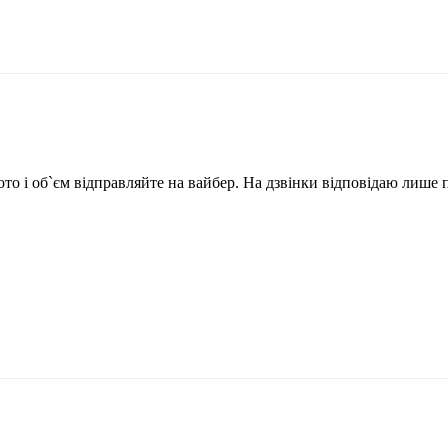
ото і об`єм відправляйте на вайбер. На дзвінки відповідаю лише 