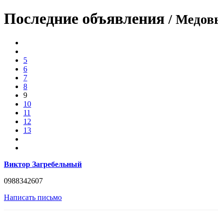
Последние объявления
/ Медо
5
6
7
8
9
10
11
12
13
Виктор Загребельный
0988342607
Написать письмо