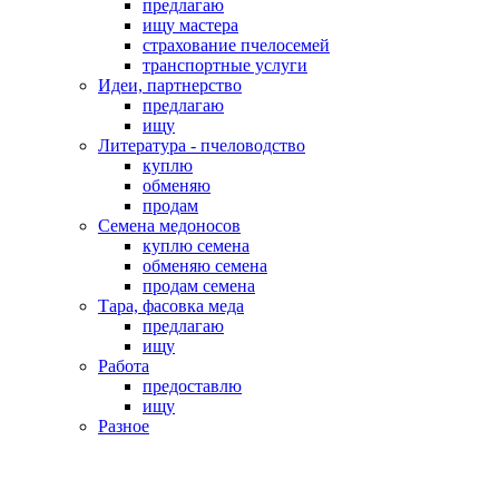
предлагаю
ищу мастера
страхование пчелосемей
транспортные услуги
Идеи, партнерство
предлагаю
ищу
Литература - пчеловодство
куплю
обменяю
продам
Семена медоносов
куплю семена
обменяю семена
продам семена
Тара, фасовка меда
предлагаю
ищу
Работа
предоставлю
ищу
Разное