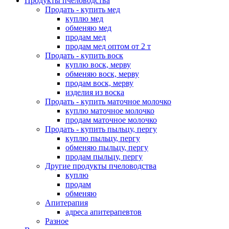
Продукты пчеловодства
Продать - купить мед
куплю мед
обменяю мед
продам мед
продам мед оптом от 2 т
Продать - купить воск
куплю воск, мерву
обменяю воск, мерву
продам воск, мерву
изделия из воска
Продать - купить маточное молочко
куплю маточное молочко
продам маточное молочко
Продать - купить пыльцу, пергу
куплю пыльцу, пергу
обменяю пыльцу, пергу
продам пыльцу, пергу
Другие продукты пчеловодства
куплю
продам
обменяю
Апитерапия
адреса апитерапевтов
Разное