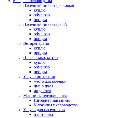
Все для пчеловодства
Пасечный инвентарь новый
куплю
обменяю
продам
Пасечный инвентарь б/у
куплю
обменяю
продам
Ветпрепараты
куплю
продам
Пчелосемьи, матки
куплю
обменяю
продам
Услуги опыления
место для кочевки
имею пчел
ищу пчел
Магазины пчеловодства
Интернет-магазины
Магазины пчеловодства
Услуги для пасечников
изготовлю