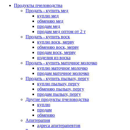
Продукты пчеловодства
Продать - купить мед
куплю мед
обменяю мед
продам мед
продам мед оптом от 2 т
Продать - купить воск
куплю воск, мерву
обменяю воск, мерву
продам воск, мерву
изделия из воска
Продать - купить маточное молочко
куплю маточное молочко
продам маточное молочко
Продать - купить пыльцу, пергу
куплю пыльцу, пергу
обменяю пыльцу, пергу
продам пыльцу, пергу
Другие продукты пчеловодства
куплю
продам
обменяю
Апитерапия
адреса апитерапевтов