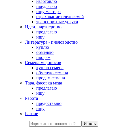
изготовлю
предлагаю
ищу мастера
страхование пчелосемей
транспортные услуги
Идеи, партнерство
предлагаю
ищу
Литература - пчеловодство
куплю
обменяю
продам
Семена медоносов
куплю семена
обменяю семена
продам семена
Тара, фасовка меда
предлагаю
ищу
Работа
предоставлю
ищу
Разное
Искать