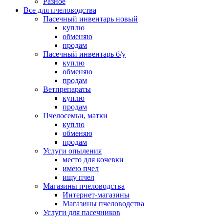
Разное
Все для пчеловодства
Пасечный инвентарь новый
куплю
обменяю
продам
Пасечный инвентарь б/у
куплю
обменяю
продам
Ветпрепараты
куплю
продам
Пчелосемьи, матки
куплю
обменяю
продам
Услуги опыления
место для кочевки
имею пчел
ищу пчел
Магазины пчеловодства
Интернет-магазины
Магазины пчеловодства
Услуги для пасечников