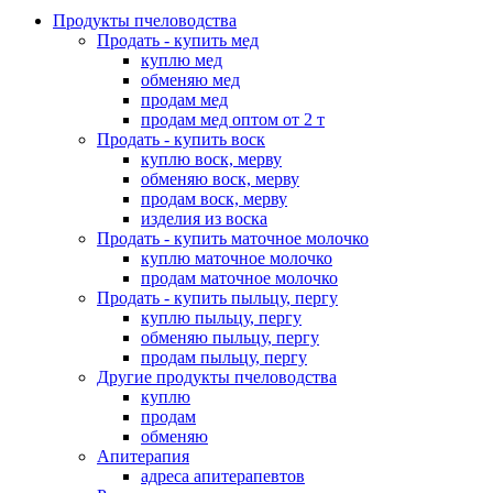
Продукты пчеловодства
Продать - купить мед
куплю мед
обменяю мед
продам мед
продам мед оптом от 2 т
Продать - купить воск
куплю воск, мерву
обменяю воск, мерву
продам воск, мерву
изделия из воска
Продать - купить маточное молочко
куплю маточное молочко
продам маточное молочко
Продать - купить пыльцу, пергу
куплю пыльцу, пергу
обменяю пыльцу, пергу
продам пыльцу, пергу
Другие продукты пчеловодства
куплю
продам
обменяю
Апитерапия
адреса апитерапевтов