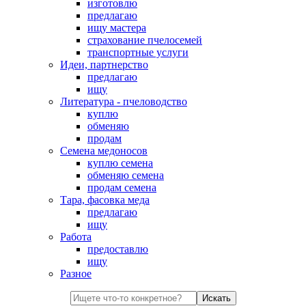
изготовлю
предлагаю
ищу мастера
страхование пчелосемей
транспортные услуги
Идеи, партнерство
предлагаю
ищу
Литература - пчеловодство
куплю
обменяю
продам
Семена медоносов
куплю семена
обменяю семена
продам семена
Тара, фасовка меда
предлагаю
ищу
Работа
предоставлю
ищу
Разное
Искать