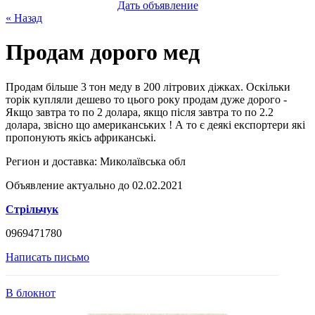
Дать объявление
« Назад
Продам дорого мед
Продам більше 3 тон меду в 200 літрових діжках. Оскільки
торік купляли дешево то цього року продам дуже дорого -
Якщо завтра то по 2 долара, якщо після завтра то по 2.2
долара, звісно що американських ! А то є деякі експортери які
пропонують якісь африканські.
Регион и доставка:
Миколаївська обл
Объявление актуально до 02.02.2021
Стрільчук
0969471780
Написать письмо
В блокнот