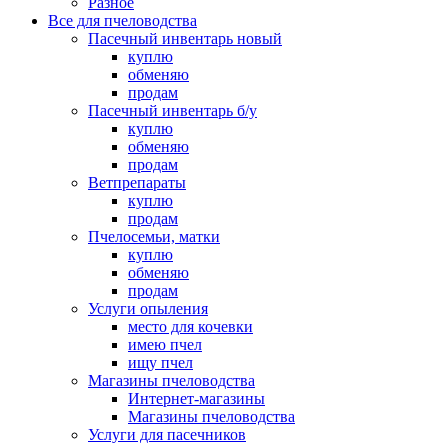
Разное
Все для пчеловодства
Пасечный инвентарь новый
куплю
обменяю
продам
Пасечный инвентарь б/у
куплю
обменяю
продам
Ветпрепараты
куплю
продам
Пчелосемьи, матки
куплю
обменяю
продам
Услуги опыления
место для кочевки
имею пчел
ищу пчел
Магазины пчеловодства
Интернет-магазины
Магазины пчеловодства
Услуги для пасечников