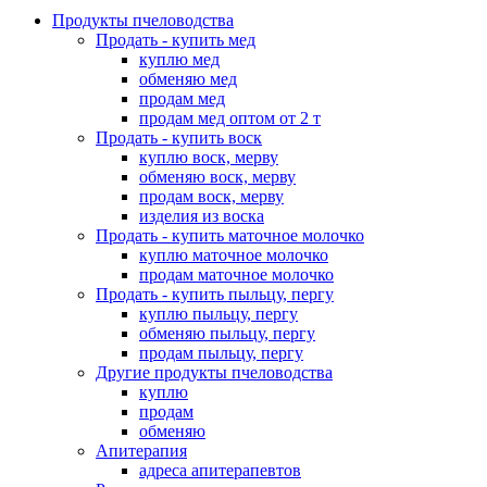
Продукты пчеловодства
Продать - купить мед
куплю мед
обменяю мед
продам мед
продам мед оптом от 2 т
Продать - купить воск
куплю воск, мерву
обменяю воск, мерву
продам воск, мерву
изделия из воска
Продать - купить маточное молочко
куплю маточное молочко
продам маточное молочко
Продать - купить пыльцу, пергу
куплю пыльцу, пергу
обменяю пыльцу, пергу
продам пыльцу, пергу
Другие продукты пчеловодства
куплю
продам
обменяю
Апитерапия
адреса апитерапевтов