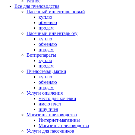
Разное
Все для пчеловодства
Пасечный инвентарь новый
куплю
обменяю
продам
Пасечный инвентарь б/у
куплю
обменяю
продам
Ветпрепараты
куплю
продам
Пчелосемьи, матки
куплю
обменяю
продам
Услуги опыления
место для кочевки
имею пчел
ищу пчел
Магазины пчеловодства
Интернет-магазины
Магазины пчеловодства
Услуги для пасечников