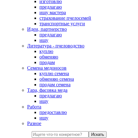
изготовлю
предлагаю
ищу мастера
страхование пчелосемей
транспортные услуги
Идеи, партнерство
предлагаю
ищу
Литература - пчеловодство
куплю
обменяю
продам
Семена медоносов
куплю семена
обменяю семена
продам семена
Тара, фасовка меда
предлагаю
ищу
Работа
предоставлю
ищу
Разное
Искать