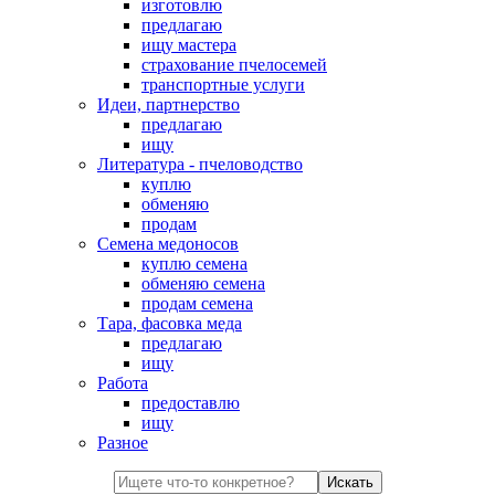
изготовлю
предлагаю
ищу мастера
страхование пчелосемей
транспортные услуги
Идеи, партнерство
предлагаю
ищу
Литература - пчеловодство
куплю
обменяю
продам
Семена медоносов
куплю семена
обменяю семена
продам семена
Тара, фасовка меда
предлагаю
ищу
Работа
предоставлю
ищу
Разное
Искать