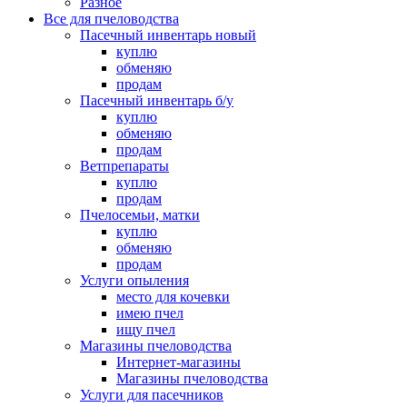
Разное
Все для пчеловодства
Пасечный инвентарь новый
куплю
обменяю
продам
Пасечный инвентарь б/у
куплю
обменяю
продам
Ветпрепараты
куплю
продам
Пчелосемьи, матки
куплю
обменяю
продам
Услуги опыления
место для кочевки
имею пчел
ищу пчел
Магазины пчеловодства
Интернет-магазины
Магазины пчеловодства
Услуги для пасечников