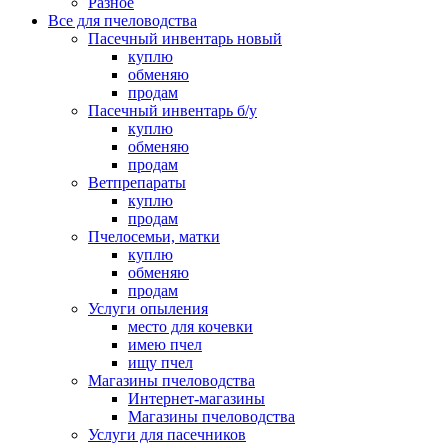
Разное
Все для пчеловодства
Пасечный инвентарь новый
куплю
обменяю
продам
Пасечный инвентарь б/у
куплю
обменяю
продам
Ветпрепараты
куплю
продам
Пчелосемьи, матки
куплю
обменяю
продам
Услуги опыления
место для кочевки
имею пчел
ищу пчел
Магазины пчеловодства
Интернет-магазины
Магазины пчеловодства
Услуги для пасечников