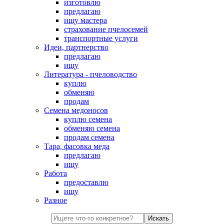
изготовлю
предлагаю
ищу мастера
страхование пчелосемей
транспортные услуги
Идеи, партнерство
предлагаю
ищу
Литература - пчеловодство
куплю
обменяю
продам
Семена медоносов
куплю семена
обменяю семена
продам семена
Тара, фасовка меда
предлагаю
ищу
Работа
предоставлю
ищу
Разное
Искать