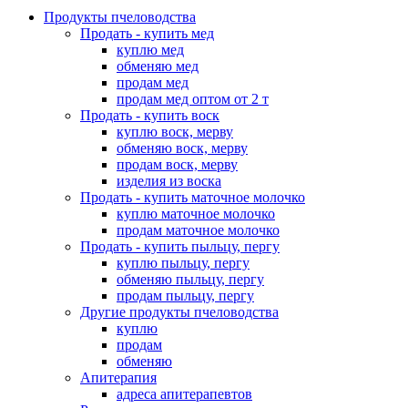
Продукты пчеловодства
Продать - купить мед
куплю мед
обменяю мед
продам мед
продам мед оптом от 2 т
Продать - купить воск
куплю воск, мерву
обменяю воск, мерву
продам воск, мерву
изделия из воска
Продать - купить маточное молочко
куплю маточное молочко
продам маточное молочко
Продать - купить пыльцу, пергу
куплю пыльцу, пергу
обменяю пыльцу, пергу
продам пыльцу, пергу
Другие продукты пчеловодства
куплю
продам
обменяю
Апитерапия
адреса апитерапевтов