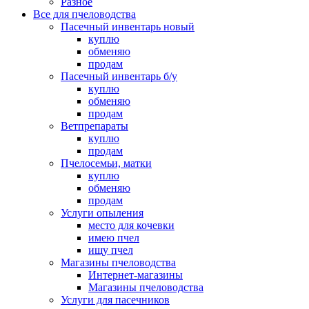
Разное
Все для пчеловодства
Пасечный инвентарь новый
куплю
обменяю
продам
Пасечный инвентарь б/у
куплю
обменяю
продам
Ветпрепараты
куплю
продам
Пчелосемьи, матки
куплю
обменяю
продам
Услуги опыления
место для кочевки
имею пчел
ищу пчел
Магазины пчеловодства
Интернет-магазины
Магазины пчеловодства
Услуги для пасечников