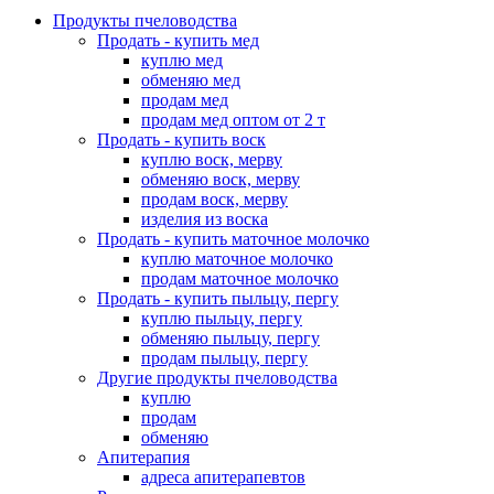
Продукты пчеловодства
Продать - купить мед
куплю мед
обменяю мед
продам мед
продам мед оптом от 2 т
Продать - купить воск
куплю воск, мерву
обменяю воск, мерву
продам воск, мерву
изделия из воска
Продать - купить маточное молочко
куплю маточное молочко
продам маточное молочко
Продать - купить пыльцу, пергу
куплю пыльцу, пергу
обменяю пыльцу, пергу
продам пыльцу, пергу
Другие продукты пчеловодства
куплю
продам
обменяю
Апитерапия
адреса апитерапевтов