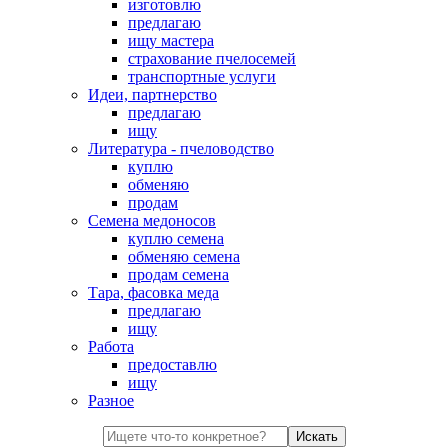
изготовлю
предлагаю
ищу мастера
страхование пчелосемей
транспортные услуги
Идеи, партнерство
предлагаю
ищу
Литература - пчеловодство
куплю
обменяю
продам
Семена медоносов
куплю семена
обменяю семена
продам семена
Тара, фасовка меда
предлагаю
ищу
Работа
предоставлю
ищу
Разное
Искать