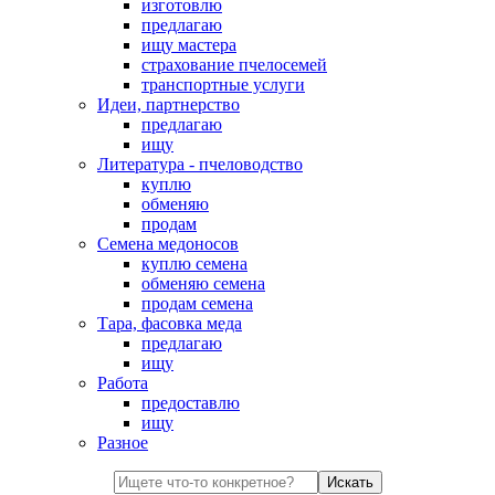
изготовлю
предлагаю
ищу мастера
страхование пчелосемей
транспортные услуги
Идеи, партнерство
предлагаю
ищу
Литература - пчеловодство
куплю
обменяю
продам
Семена медоносов
куплю семена
обменяю семена
продам семена
Тара, фасовка меда
предлагаю
ищу
Работа
предоставлю
ищу
Разное
Искать