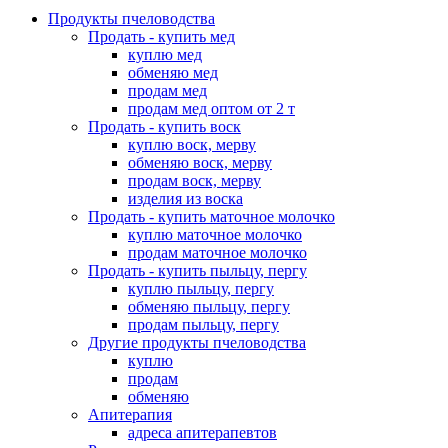
Продукты пчеловодства
Продать - купить мед
куплю мед
обменяю мед
продам мед
продам мед оптом от 2 т
Продать - купить воск
куплю воск, мерву
обменяю воск, мерву
продам воск, мерву
изделия из воска
Продать - купить маточное молочко
куплю маточное молочко
продам маточное молочко
Продать - купить пыльцу, пергу
куплю пыльцу, пергу
обменяю пыльцу, пергу
продам пыльцу, пергу
Другие продукты пчеловодства
куплю
продам
обменяю
Апитерапия
адреса апитерапевтов