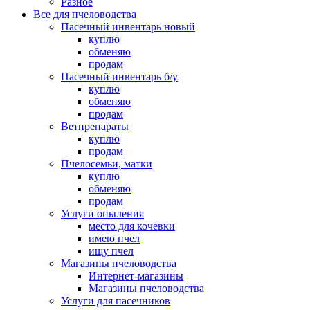
Разное
Все для пчеловодства
Пасечный инвентарь новый
куплю
обменяю
продам
Пасечный инвентарь б/у
куплю
обменяю
продам
Ветпрепараты
куплю
продам
Пчелосемьи, матки
куплю
обменяю
продам
Услуги опыления
место для кочевки
имею пчел
ищу пчел
Магазины пчеловодства
Интернет-магазины
Магазины пчеловодства
Услуги для пасечников