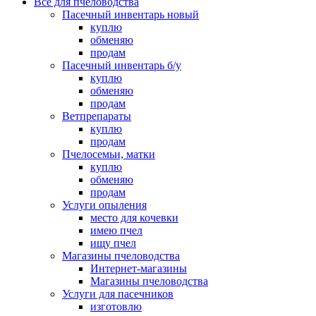
Все для пчеловодства
Пасечный инвентарь новый
куплю
обменяю
продам
Пасечный инвентарь б/у
куплю
обменяю
продам
Ветпрепараты
куплю
продам
Пчелосемьи, матки
куплю
обменяю
продам
Услуги опыления
место для кочевки
имею пчел
ищу пчел
Магазины пчеловодства
Интернет-магазины
Магазины пчеловодства
Услуги для пасечников
изготовлю