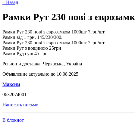
« Назад
Рамки Рут 230 нові з єврозам
Рамки Рут 230 нові з єврозамком 1000шт 7грн/шт.
Рамки від 1 грн, 145/230/300.
Рамки Рут 230 нові з єврозамком 1000шт 7грн/шт.
Рамки Рут з вощиною 25грн
Рамки Руд суш 45 грн
Регион и доставка:
Черкаська, Україна
Объявление актуально до 10.08.2025
Максим
0632074001
Написать письмо
В блокнот