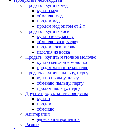
Продукты пчеловодства
Продать - купить мед
куплю мед
обменяю мед
продам мед
продам мед оптом от 2 т
Продать - купить воск
куплю воск, мерву
обменяю воск, мерву
продам воск, мерву
изделия из воска
Продать - купить маточное молочко
куплю маточное молочко
продам маточное молочко
Продать - купить пыльцу, пергу
куплю пыльцу, пергу
обменяю пыльцу, пергу
продам пыльцу, пергу
Другие продукты пчеловодства
куплю
продам
обменяю
Апитерапия
адреса апитерапевтов
Разное