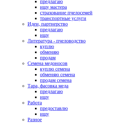
предлагаю
ищу мастера
страхование пчелосемей
транспортные услуги
Идеи, партнерство
предлагаю
ищу
Литература - пчеловодство
куплю
обменяю
продам
Семена медоносов
куплю семена
обменяю семена
продам семена
Тара, фасовка меда
предлагаю
ищу
Работа
предоставлю
ищу
Разное