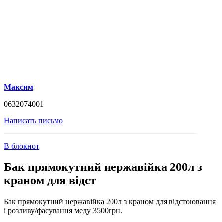
Максим
0632074001
Написать письмо
В блокнот
Бак прямокутний нержавійка 200л з
краном для відст
Бак прямокутний нержавійка 200л з краном для відстоювання
і розливу/фасування меду 3500грн.