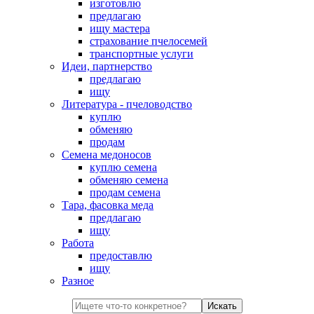
изготовлю
предлагаю
ищу мастера
страхование пчелосемей
транспортные услуги
Идеи, партнерство
предлагаю
ищу
Литература - пчеловодство
куплю
обменяю
продам
Семена медоносов
куплю семена
обменяю семена
продам семена
Тара, фасовка меда
предлагаю
ищу
Работа
предоставлю
ищу
Разное
Искать