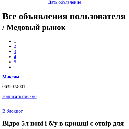
Дать объявление
Все объявления пользователя
/ Медовый рынок
1
2
3
4
5
→
Максим
0632074001
Написать письмо
В блокнот
Відро 5л нові і б/у в кришці є отвір для