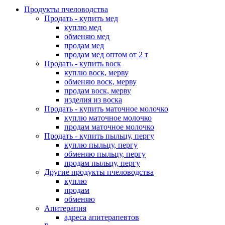
Продукты пчеловодства
Продать - купить мед
куплю мед
обменяю мед
продам мед
продам мед оптом от 2 т
Продать - купить воск
куплю воск, мерву
обменяю воск, мерву
продам воск, мерву
изделия из воска
Продать - купить маточное молочко
куплю маточное молочко
продам маточное молочко
Продать - купить пыльцу, пергу
куплю пыльцу, пергу
обменяю пыльцу, пергу
продам пыльцу, пергу
Другие продукты пчеловодства
куплю
продам
обменяю
Апитерапия
адреса апитерапевтов