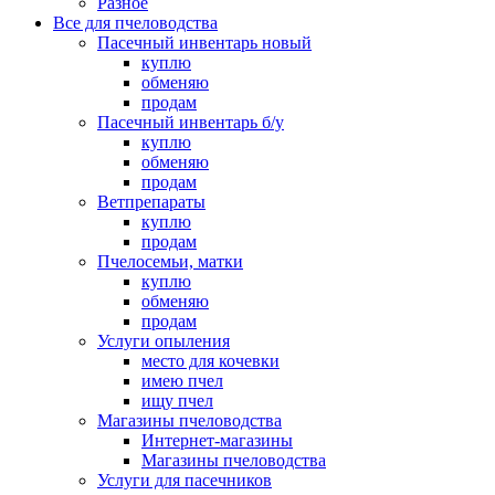
Разное
Все для пчеловодства
Пасечный инвентарь новый
куплю
обменяю
продам
Пасечный инвентарь б/у
куплю
обменяю
продам
Ветпрепараты
куплю
продам
Пчелосемьи, матки
куплю
обменяю
продам
Услуги опыления
место для кочевки
имею пчел
ищу пчел
Магазины пчеловодства
Интернет-магазины
Магазины пчеловодства
Услуги для пасечников