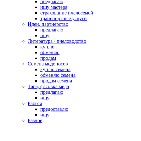
предлагаю
ищу мастера
страхование пчелосемей
транспортные услуги
Идеи, партнерство
предлагаю
ищу
Литература - пчеловодство
куплю
обменяю
продам
Семена медоносов
куплю семена
обменяю семена
продам семена
Тара, фасовка меда
предлагаю
ищу
Работа
предоставлю
ищу
Разное