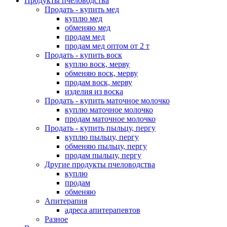
Продукты пчеловодства
Продать - купить мед
куплю мед
обменяю мед
продам мед
продам мед оптом от 2 т
Продать - купить воск
куплю воск, мерву
обменяю воск, мерву
продам воск, мерву
изделия из воска
Продать - купить маточное молочко
куплю маточное молочко
продам маточное молочко
Продать - купить пыльцу, пергу
куплю пыльцу, пергу
обменяю пыльцу, пергу
продам пыльцу, пергу
Другие продукты пчеловодства
куплю
продам
обменяю
Апитерапия
адреса апитерапевтов
Разное