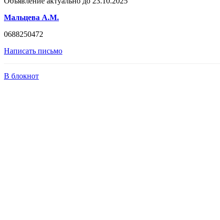
Объявление актуально до 23.10.2025
Мальцева А.М.
0688250472
Написать письмо
В блокнот