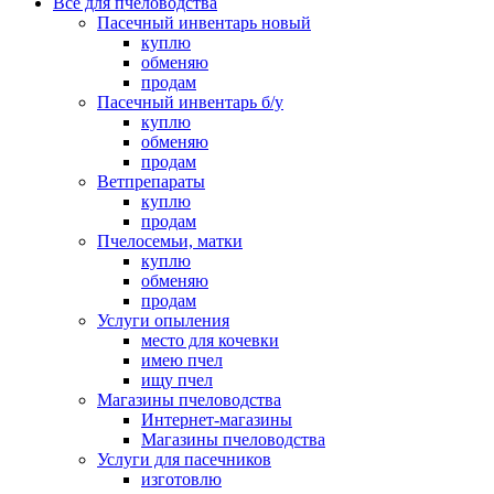
Все для пчеловодства
Пасечный инвентарь новый
куплю
обменяю
продам
Пасечный инвентарь б/у
куплю
обменяю
продам
Ветпрепараты
куплю
продам
Пчелосемьи, матки
куплю
обменяю
продам
Услуги опыления
место для кочевки
имею пчел
ищу пчел
Магазины пчеловодства
Интернет-магазины
Магазины пчеловодства
Услуги для пасечников
изготовлю