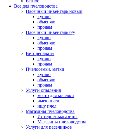
Разное
Все для пчеловодства
Пасечный инвентарь новый
куплю
обменяю
продам
Пасечный инвентарь б/у
куплю
обменяю
продам
Ветпрепараты
куплю
продам
Пчелосемьи, матки
куплю
обменяю
продам
Услуги опыления
место для кочевки
имею пчел
ищу пчел
Магазины пчеловодства
Интернет-магазины
Магазины пчеловодства
Услуги для пасечников