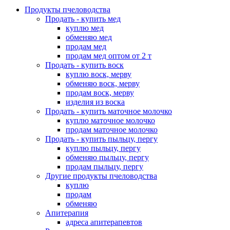
Продукты пчеловодства
Продать - купить мед
куплю мед
обменяю мед
продам мед
продам мед оптом от 2 т
Продать - купить воск
куплю воск, мерву
обменяю воск, мерву
продам воск, мерву
изделия из воска
Продать - купить маточное молочко
куплю маточное молочко
продам маточное молочко
Продать - купить пыльцу, пергу
куплю пыльцу, пергу
обменяю пыльцу, пергу
продам пыльцу, пергу
Другие продукты пчеловодства
куплю
продам
обменяю
Апитерапия
адреса апитерапевтов