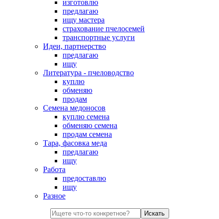
изготовлю
предлагаю
ищу мастера
страхование пчелосемей
транспортные услуги
Идеи, партнерство
предлагаю
ищу
Литература - пчеловодство
куплю
обменяю
продам
Семена медоносов
куплю семена
обменяю семена
продам семена
Тара, фасовка меда
предлагаю
ищу
Работа
предоставлю
ищу
Разное
Искать