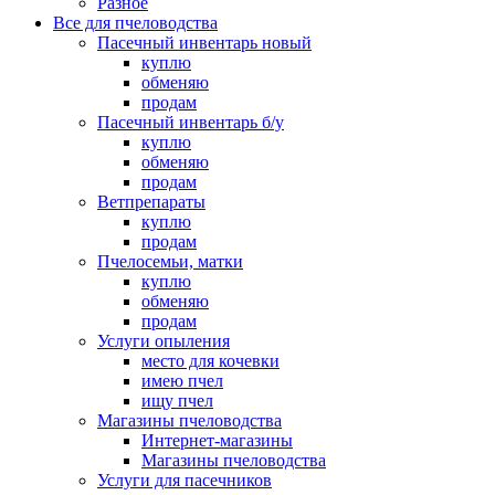
Разное
Все для пчеловодства
Пасечный инвентарь новый
куплю
обменяю
продам
Пасечный инвентарь б/у
куплю
обменяю
продам
Ветпрепараты
куплю
продам
Пчелосемьи, матки
куплю
обменяю
продам
Услуги опыления
место для кочевки
имею пчел
ищу пчел
Магазины пчеловодства
Интернет-магазины
Магазины пчеловодства
Услуги для пасечников