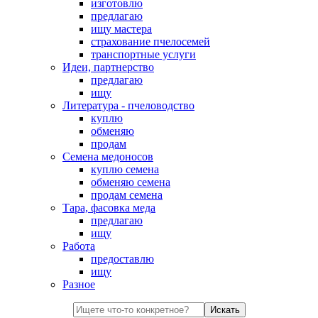
изготовлю
предлагаю
ищу мастера
страхование пчелосемей
транспортные услуги
Идеи, партнерство
предлагаю
ищу
Литература - пчеловодство
куплю
обменяю
продам
Семена медоносов
куплю семена
обменяю семена
продам семена
Тара, фасовка меда
предлагаю
ищу
Работа
предоставлю
ищу
Разное
Искать