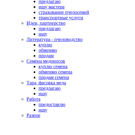
предлагаю
ищу мастера
страхование пчелосемей
транспортные услуги
Идеи, партнерство
предлагаю
ищу
Литература - пчеловодство
куплю
обменяю
продам
Семена медоносов
куплю семена
обменяю семена
продам семена
Тара, фасовка меда
предлагаю
ищу
Работа
предоставлю
ищу
Разное