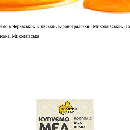
о в Черкаській, Київській, Кіровоградській, Миколаївській, Пол
дська, Миколаївська