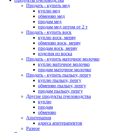
Продукты пчеловодства
Продать - купить мед
куплю мед
обменяю мед
продам мед
продам мед оптом от 2 т
Продать - купить воск
куплю воск, мерву
обменяю воск, мерву
продам воск, мерву
изделия из воска
Продать - купить маточное молочко
куплю маточное молочко
продам маточное молочко
Продать - купить пыльцу, пергу
куплю пыльцу, пергу
обменяю пыльцу, пергу
продам пыльцу, пергу
Другие продукты пчеловодства
куплю
продам
обменяю
Апитерапия
адреса апитерапевтов
Разное