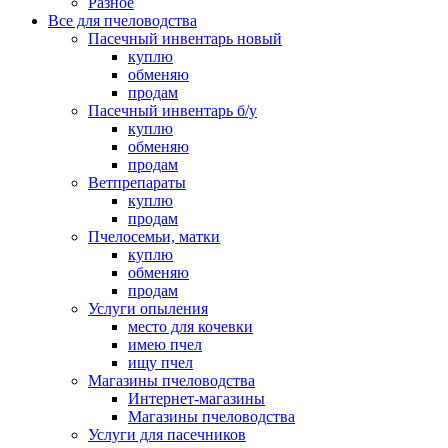
Разное
Все для пчеловодства
Пасечный инвентарь новый
куплю
обменяю
продам
Пасечный инвентарь б/у
куплю
обменяю
продам
Ветпрепараты
куплю
продам
Пчелосемьи, матки
куплю
обменяю
продам
Услуги опыления
место для кочевки
имею пчел
ищу пчел
Магазины пчеловодства
Интернет-магазины
Магазины пчеловодства
Услуги для пасечников