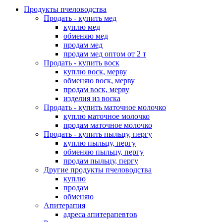
Продукты пчеловодства
Продать - купить мед
куплю мед
обменяю мед
продам мед
продам мед оптом от 2 т
Продать - купить воск
куплю воск, мерву
обменяю воск, мерву
продам воск, мерву
изделия из воска
Продать - купить маточное молочко
куплю маточное молочко
продам маточное молочко
Продать - купить пыльцу, пергу
куплю пыльцу, пергу
обменяю пыльцу, пергу
продам пыльцу, пергу
Другие продукты пчеловодства
куплю
продам
обменяю
Апитерапия
адреса апитерапевтов