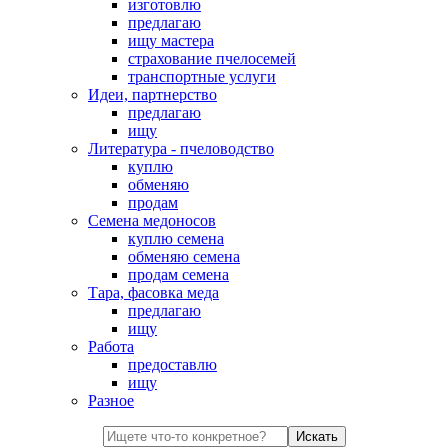
изготовлю
предлагаю
ищу мастера
страхование пчелосемей
транспортные услуги
Идеи, партнерство
предлагаю
ищу
Литература - пчеловодство
куплю
обменяю
продам
Семена медоносов
куплю семена
обменяю семена
продам семена
Тара, фасовка меда
предлагаю
ищу
Работа
предоставлю
ищу
Разное
Искать