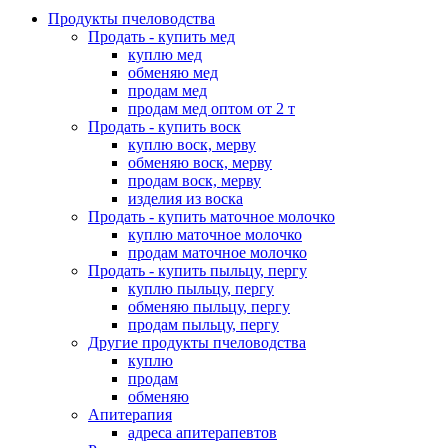
Продукты пчеловодства
Продать - купить мед
куплю мед
обменяю мед
продам мед
продам мед оптом от 2 т
Продать - купить воск
куплю воск, мерву
обменяю воск, мерву
продам воск, мерву
изделия из воска
Продать - купить маточное молочко
куплю маточное молочко
продам маточное молочко
Продать - купить пыльцу, пергу
куплю пыльцу, пергу
обменяю пыльцу, пергу
продам пыльцу, пергу
Другие продукты пчеловодства
куплю
продам
обменяю
Апитерапия
адреса апитерапевтов