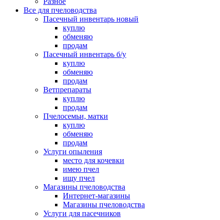
Разное
Все для пчеловодства
Пасечный инвентарь новый
куплю
обменяю
продам
Пасечный инвентарь б/у
куплю
обменяю
продам
Ветпрепараты
куплю
продам
Пчелосемьи, матки
куплю
обменяю
продам
Услуги опыления
место для кочевки
имею пчел
ищу пчел
Магазины пчеловодства
Интернет-магазины
Магазины пчеловодства
Услуги для пасечников