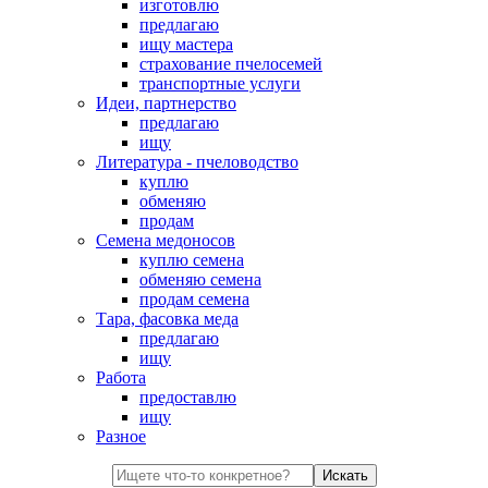
изготовлю
предлагаю
ищу мастера
страхование пчелосемей
транспортные услуги
Идеи, партнерство
предлагаю
ищу
Литература - пчеловодство
куплю
обменяю
продам
Семена медоносов
куплю семена
обменяю семена
продам семена
Тара, фасовка меда
предлагаю
ищу
Работа
предоставлю
ищу
Разное
Искать