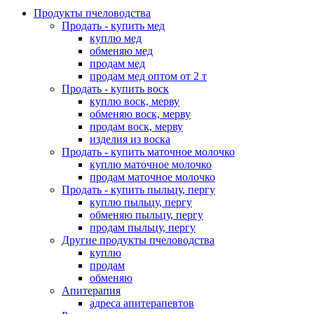
Продукты пчеловодства
Продать - купить мед
куплю мед
обменяю мед
продам мед
продам мед оптом от 2 т
Продать - купить воск
куплю воск, мерву
обменяю воск, мерву
продам воск, мерву
изделия из воска
Продать - купить маточное молочко
куплю маточное молочко
продам маточное молочко
Продать - купить пыльцу, пергу
куплю пыльцу, пергу
обменяю пыльцу, пергу
продам пыльцу, пергу
Другие продукты пчеловодства
куплю
продам
обменяю
Апитерапия
адреса апитерапевтов