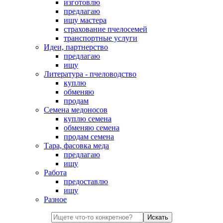
изготовлю
предлагаю
ищу мастера
страхование пчелосемей
транспортные услуги
Идеи, партнерство
предлагаю
ищу
Литература - пчеловодство
куплю
обменяю
продам
Семена медоносов
куплю семена
обменяю семена
продам семена
Тара, фасовка меда
предлагаю
ищу
Работа
предоставлю
ищу
Разное
Искать