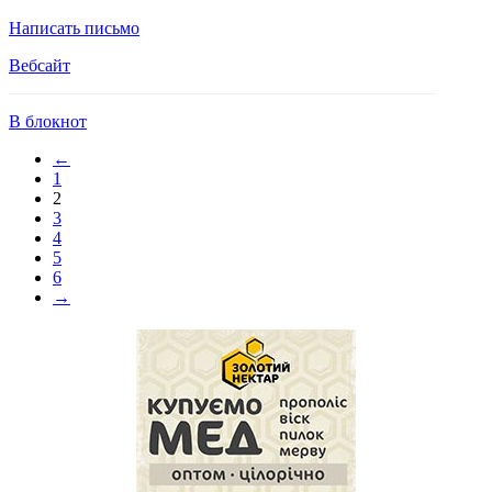
Написать письмо
Вебсайт
В блокнот
←
1
2
3
4
5
6
→