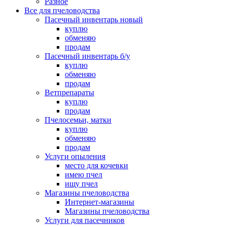
Разное
Все для пчеловодства
Пасечный инвентарь новый
куплю
обменяю
продам
Пасечный инвентарь б/у
куплю
обменяю
продам
Ветпрепараты
куплю
продам
Пчелосемьи, матки
куплю
обменяю
продам
Услуги опыления
место для кочевки
имею пчел
ищу пчел
Магазины пчеловодства
Интернет-магазины
Магазины пчеловодства
Услуги для пасечников