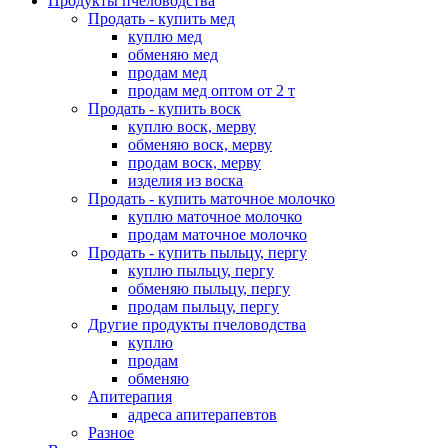
Продукты пчеловодства
Продать - купить мед
куплю мед
обменяю мед
продам мед
продам мед оптом от 2 т
Продать - купить воск
куплю воск, мерву
обменяю воск, мерву
продам воск, мерву
изделия из воска
Продать - купить маточное молочко
куплю маточное молочко
продам маточное молочко
Продать - купить пыльцу, пергу
куплю пыльцу, пергу
обменяю пыльцу, пергу
продам пыльцу, пергу
Другие продукты пчеловодства
куплю
продам
обменяю
Апитерапия
адреса апитерапевтов
Разное