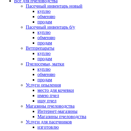
Все для пчеловодства
Пасечный инвентарь новый
куплю
обменяю
продам
Пасечный инвентарь б/у
куплю
обменяю
продам
Ветпрепараты
куплю
продам
Пчелосемьи, матки
куплю
обменяю
продам
Услуги опыления
место для кочевки
имею пчел
ищу пчел
Магазины пчеловодства
Интернет-магазины
Магазины пчеловодства
Услуги для пасечников
изготовлю