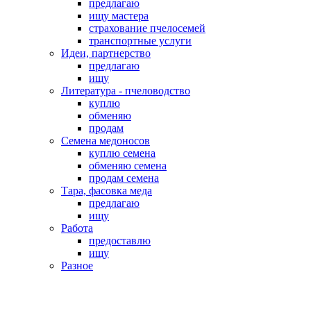
предлагаю
ищу мастера
страхование пчелосемей
транспортные услуги
Идеи, партнерство
предлагаю
ищу
Литература - пчеловодство
куплю
обменяю
продам
Семена медоносов
куплю семена
обменяю семена
продам семена
Тара, фасовка меда
предлагаю
ищу
Работа
предоставлю
ищу
Разное