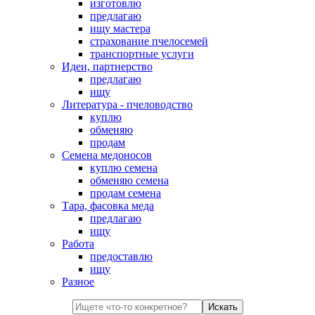
изготовлю
предлагаю
ищу мастера
страхование пчелосемей
транспортные услуги
Идеи, партнерство
предлагаю
ищу
Литература - пчеловодство
куплю
обменяю
продам
Семена медоносов
куплю семена
обменяю семена
продам семена
Тара, фасовка меда
предлагаю
ищу
Работа
предоставлю
ищу
Разное
Искать