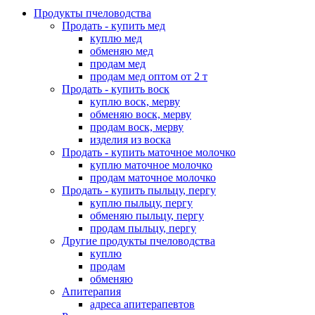
Продукты пчеловодства
Продать - купить мед
куплю мед
обменяю мед
продам мед
продам мед оптом от 2 т
Продать - купить воск
куплю воск, мерву
обменяю воск, мерву
продам воск, мерву
изделия из воска
Продать - купить маточное молочко
куплю маточное молочко
продам маточное молочко
Продать - купить пыльцу, пергу
куплю пыльцу, пергу
обменяю пыльцу, пергу
продам пыльцу, пергу
Другие продукты пчеловодства
куплю
продам
обменяю
Апитерапия
адреса апитерапевтов