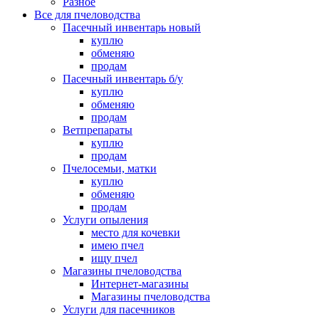
Разное
Все для пчеловодства
Пасечный инвентарь новый
куплю
обменяю
продам
Пасечный инвентарь б/у
куплю
обменяю
продам
Ветпрепараты
куплю
продам
Пчелосемьи, матки
куплю
обменяю
продам
Услуги опыления
место для кочевки
имею пчел
ищу пчел
Магазины пчеловодства
Интернет-магазины
Магазины пчеловодства
Услуги для пасечников