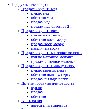
Продукты пчеловодства
Продать - купить мед
куплю мед
обменяю мед
продам мед
продам мед оптом от 2 т
Продать - купить воск
куплю воск, мерву
обменяю воск, мерву
продам воск, мерву
изделия из воска
Продать - купить маточное молочко
куплю маточное молочко
продам маточное молочко
Продать - купить пыльцу, пергу
куплю пыльцу, пергу
обменяю пыльцу, пергу
продам пыльцу, пергу
Другие продукты пчеловодства
куплю
продам
обменяю
Апитерапия
адреса апитерапевтов