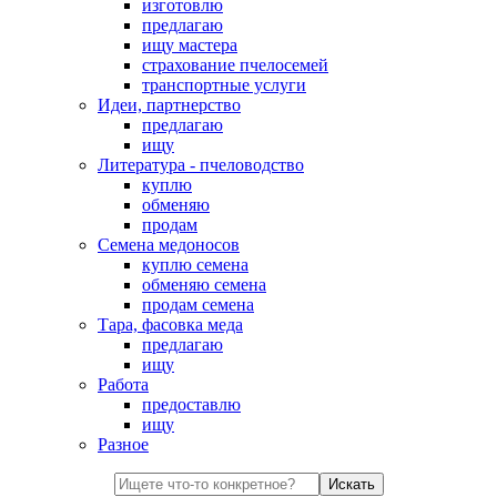
изготовлю
предлагаю
ищу мастера
страхование пчелосемей
транспортные услуги
Идеи, партнерство
предлагаю
ищу
Литература - пчеловодство
куплю
обменяю
продам
Семена медоносов
куплю семена
обменяю семена
продам семена
Тара, фасовка меда
предлагаю
ищу
Работа
предоставлю
ищу
Разное
Искать