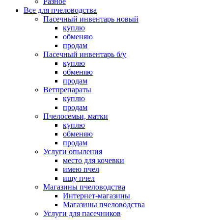
Разное
Все для пчеловодства
Пасечный инвентарь новый
куплю
обменяю
продам
Пасечный инвентарь б/у
куплю
обменяю
продам
Ветпрепараты
куплю
продам
Пчелосемьи, матки
куплю
обменяю
продам
Услуги опыления
место для кочевки
имею пчел
ищу пчел
Магазины пчеловодства
Интернет-магазины
Магазины пчеловодства
Услуги для пасечников