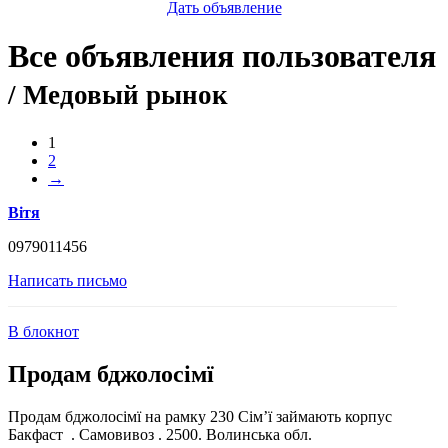
Дать объявление
Все объявления пользователя
/ Медовый рынок
1
2
→
Вітя
0979011456
Написать письмо
В блокнот
Продам бджолосімї
Продам бджолосімї на рамку 230 Сім’ї займають корпус
Бакфаст . Самовивоз . 2500. Волинська обл.