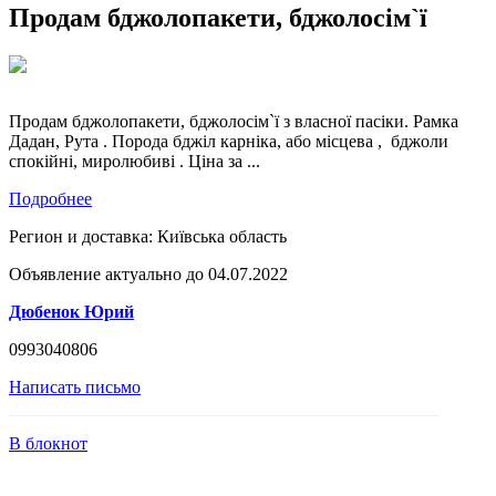
Продам бджолопакети, бджолосім`ї
Продам бджолопакети, бджолосім`ї з власної пасіки. Рамка
Дадан, Рута . Порода бджіл карніка, або місцева , бджоли
спокійні, миролюбиві . Ціна за ...
Подробнее
Регион и доставка:
Київська область
Объявление актуально до 04.07.2022
Дюбенок Юрий
0993040806
Написать письмо
В блокнот