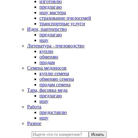
изготовлю
предлагаю
ищу мастера
страхование пчелосемей
транспортные услуги
Идеи, партнерство
предлагаю
ищу
Литература - пчеловодство
куплю
обменяю
продам
Семена медоносов
куплю семена
обменяю семена
продам семена
Тара, фасовка меда
предлагаю
ищу
Работа
предоставлю
ищу
Разное
Искать