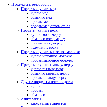
Продукты пчеловодства
Продать - купить мед
куплю мед
обменяю мед
продам мед
продам мед оптом от 2 т
Продать - купить воск
куплю воск, мерву
обменяю воск, мерву
продам воск, мерву
изделия из воска
Продать - купить маточное молочко
куплю маточное молочко
продам маточное молочко
Продать - купить пыльцу, пергу
куплю пыльцу, пергу
обменяю пыльцу, пергу
продам пыльцу, пергу
Другие продукты пчеловодства
куплю
продам
обменяю
Апитерапия
адреса апитерапевтов