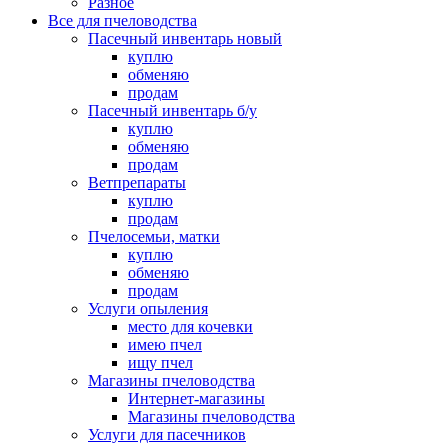
Разное
Все для пчеловодства
Пасечный инвентарь новый
куплю
обменяю
продам
Пасечный инвентарь б/у
куплю
обменяю
продам
Ветпрепараты
куплю
продам
Пчелосемьи, матки
куплю
обменяю
продам
Услуги опыления
место для кочевки
имею пчел
ищу пчел
Магазины пчеловодства
Интернет-магазины
Магазины пчеловодства
Услуги для пасечников