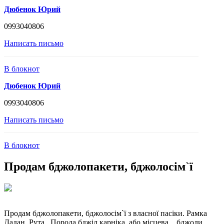
Дюбенок Юрий
0993040806
Написать письмо
В блокнот
Дюбенок Юрий
0993040806
Написать письмо
В блокнот
Продам бджолопакети, бджолосім`ї
Продам бджолопакети, бджолосім`ї з власної пасіки. Рамка
Дадан, Рута . Порода бджіл карніка, або місцева , бджоли