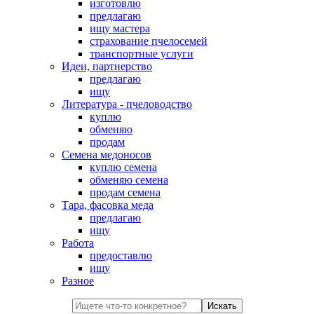
изготовлю
предлагаю
ищу мастера
страхование пчелосемей
транспортные услуги
Идеи, партнерство
предлагаю
ищу
Литература - пчеловодство
куплю
обменяю
продам
Семена медоносов
куплю семена
обменяю семена
продам семена
Тара, фасовка меда
предлагаю
ищу
Работа
предоставлю
ищу
Разное
Искать