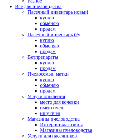
Разное
Все для пчеловодства
Пасечный инвентарь новый
куплю
обменяю
продам
Пасечный инвентарь б/у
куплю
обменяю
продам
Ветпрепараты
куплю
продам
Пчелосемьи, матки
куплю
обменяю
продам
Услуги опыления
место для кочевки
имею пчел
ищу пчел
Магазины пчеловодства
Интернет-магазины
Магазины пчеловодства
Услуги для пасечников