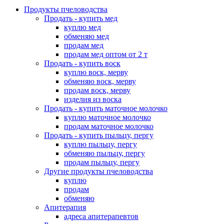
Продукты пчеловодства
Продать - купить мед
куплю мед
обменяю мед
продам мед
продам мед оптом от 2 т
Продать - купить воск
куплю воск, мерву
обменяю воск, мерву
продам воск, мерву
изделия из воска
Продать - купить маточное молочко
куплю маточное молочко
продам маточное молочко
Продать - купить пыльцу, пергу
куплю пыльцу, пергу
обменяю пыльцу, пергу
продам пыльцу, пергу
Другие продукты пчеловодства
куплю
продам
обменяю
Апитерапия
адреса апитерапевтов