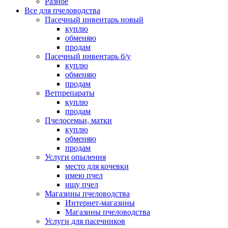
Разное
Все для пчеловодства
Пасечный инвентарь новый
куплю
обменяю
продам
Пасечный инвентарь б/у
куплю
обменяю
продам
Ветпрепараты
куплю
продам
Пчелосемьи, матки
куплю
обменяю
продам
Услуги опыления
место для кочевки
имею пчел
ищу пчел
Магазины пчеловодства
Интернет-магазины
Магазины пчеловодства
Услуги для пасечников