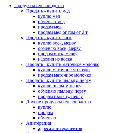
Продукты пчеловодства
Продать - купить мед
куплю мед
обменяю мед
продам мед
продам мед оптом от 2 т
Продать - купить воск
куплю воск, мерву
обменяю воск, мерву
продам воск, мерву
изделия из воска
Продать - купить маточное молочко
куплю маточное молочко
продам маточное молочко
Продать - купить пыльцу, пергу
куплю пыльцу, пергу
обменяю пыльцу, пергу
продам пыльцу, пергу
Другие продукты пчеловодства
куплю
продам
обменяю
Апитерапия
адреса апитерапевтов