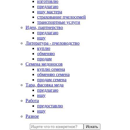
изготовлю
предлагаю
ищу мастера
страхование пчелосемей
транспортные услуги
Идеи, партнерство
предлагаю
ищу
Литература - пчеловодство
куплю
обменяю
продам
Семена медоносов
куплю семена
обменяю семена
продам семена
Тара, фасовка меда
предлагаю
ищу
Работа
предоставлю
ищу
Разное
Искать