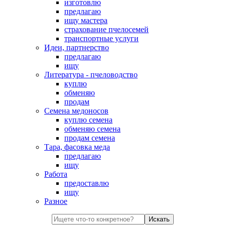
изготовлю
предлагаю
ищу мастера
страхование пчелосемей
транспортные услуги
Идеи, партнерство
предлагаю
ищу
Литература - пчеловодство
куплю
обменяю
продам
Семена медоносов
куплю семена
обменяю семена
продам семена
Тара, фасовка меда
предлагаю
ищу
Работа
предоставлю
ищу
Разное
Искать