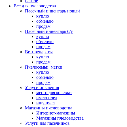
Разное
Все для пчеловодства
Пасечный инвентарь новый
куплю
обменяю
продам
Пасечный инвентарь б/у
куплю
обменяю
продам
Ветпрепараты
куплю
продам
Пчелосемьи, матки
куплю
обменяю
продам
Услуги опыления
место для кочевки
имею пчел
ищу пчел
Магазины пчеловодства
Интернет-магазины
Магазины пчеловодства
Услуги для пасечников