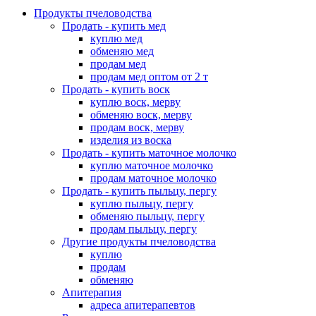
Продукты пчеловодства
Продать - купить мед
куплю мед
обменяю мед
продам мед
продам мед оптом от 2 т
Продать - купить воск
куплю воск, мерву
обменяю воск, мерву
продам воск, мерву
изделия из воска
Продать - купить маточное молочко
куплю маточное молочко
продам маточное молочко
Продать - купить пыльцу, пергу
куплю пыльцу, пергу
обменяю пыльцу, пергу
продам пыльцу, пергу
Другие продукты пчеловодства
куплю
продам
обменяю
Апитерапия
адреса апитерапевтов