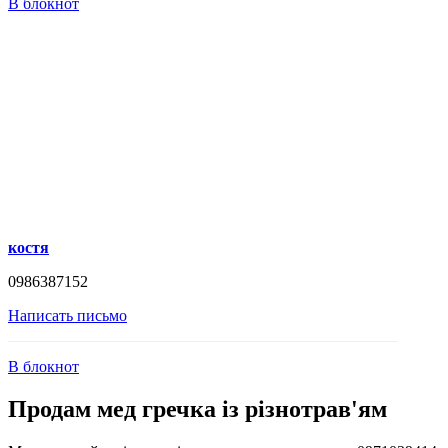
В блокнот
костя
0986387152
Написать письмо
В блокнот
Продам мед гречка із різнотрав'ям