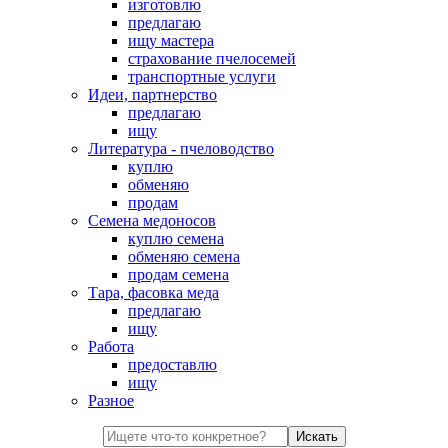
изготовлю
предлагаю
ищу мастера
страхование пчелосемей
транспортные услуги
Идеи, партнерство
предлагаю
ищу
Литература - пчеловодство
куплю
обменяю
продам
Семена медоносов
куплю семена
обменяю семена
продам семена
Тара, фасовка меда
предлагаю
ищу
Работа
предоставлю
ищу
Разное
Искать