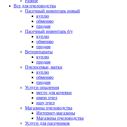
Разное
Все для пчеловодства
Пасечный инвентарь новый
куплю
обменяю
продам
Пасечный инвентарь б/у
куплю
обменяю
продам
Ветпрепараты
куплю
продам
Пчелосемьи, матки
куплю
обменяю
продам
Услуги опыления
место для кочевки
имею пчел
ищу пчел
Магазины пчеловодства
Интернет-магазины
Магазины пчеловодства
Услуги для пасечников