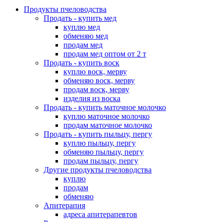
Продукты пчеловодства
Продать - купить мед
куплю мед
обменяю мед
продам мед
продам мед оптом от 2 т
Продать - купить воск
куплю воск, мерву
обменяю воск, мерву
продам воск, мерву
изделия из воска
Продать - купить маточное молочко
куплю маточное молочко
продам маточное молочко
Продать - купить пыльцу, пергу
куплю пыльцу, пергу
обменяю пыльцу, пергу
продам пыльцу, пергу
Другие продукты пчеловодства
куплю
продам
обменяю
Апитерапия
адреса апитерапевтов