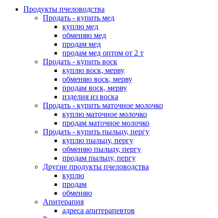
Продукты пчеловодства
Продать - купить мед
куплю мед
обменяю мед
продам мед
продам мед оптом от 2 т
Продать - купить воск
куплю воск, мерву
обменяю воск, мерву
продам воск, мерву
изделия из воска
Продать - купить маточное молочко
куплю маточное молочко
продам маточное молочко
Продать - купить пыльцу, пергу
куплю пыльцу, пергу
обменяю пыльцу, пергу
продам пыльцу, пергу
Другие продукты пчеловодства
куплю
продам
обменяю
Апитерапия
адреса апитерапевтов