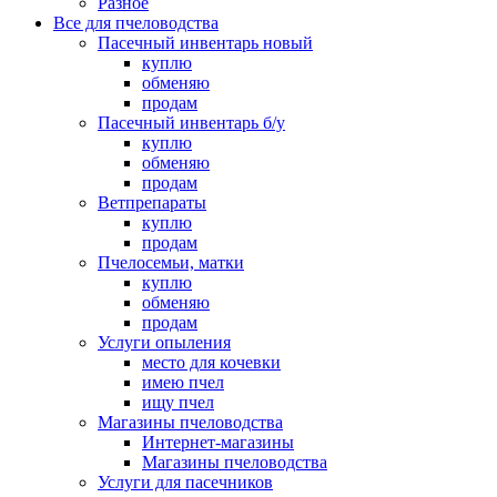
Разное
Все для пчеловодства
Пасечный инвентарь новый
куплю
обменяю
продам
Пасечный инвентарь б/у
куплю
обменяю
продам
Ветпрепараты
куплю
продам
Пчелосемьи, матки
куплю
обменяю
продам
Услуги опыления
место для кочевки
имею пчел
ищу пчел
Магазины пчеловодства
Интернет-магазины
Магазины пчеловодства
Услуги для пасечников