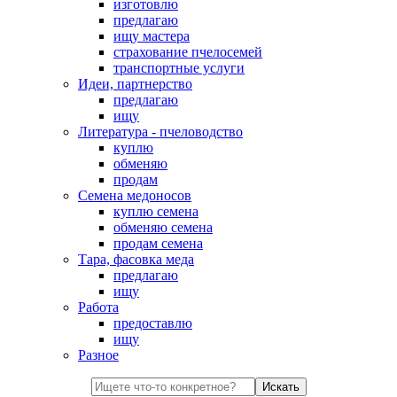
изготовлю
предлагаю
ищу мастера
страхование пчелосемей
транспортные услуги
Идеи, партнерство
предлагаю
ищу
Литература - пчеловодство
куплю
обменяю
продам
Семена медоносов
куплю семена
обменяю семена
продам семена
Тара, фасовка меда
предлагаю
ищу
Работа
предоставлю
ищу
Разное
Искать