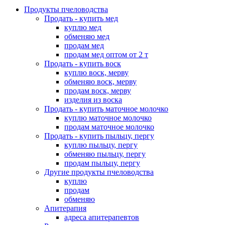
Продукты пчеловодства
Продать - купить мед
куплю мед
обменяю мед
продам мед
продам мед оптом от 2 т
Продать - купить воск
куплю воск, мерву
обменяю воск, мерву
продам воск, мерву
изделия из воска
Продать - купить маточное молочко
куплю маточное молочко
продам маточное молочко
Продать - купить пыльцу, пергу
куплю пыльцу, пергу
обменяю пыльцу, пергу
продам пыльцу, пергу
Другие продукты пчеловодства
куплю
продам
обменяю
Апитерапия
адреса апитерапевтов