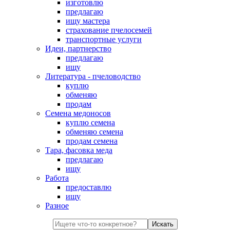
изготовлю
предлагаю
ищу мастера
страхование пчелосемей
транспортные услуги
Идеи, партнерство
предлагаю
ищу
Литература - пчеловодство
куплю
обменяю
продам
Семена медоносов
куплю семена
обменяю семена
продам семена
Тара, фасовка меда
предлагаю
ищу
Работа
предоставлю
ищу
Разное
Искать