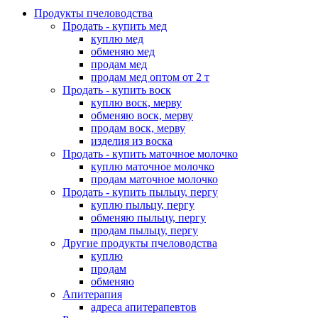
Продукты пчеловодства
Продать - купить мед
куплю мед
обменяю мед
продам мед
продам мед оптом от 2 т
Продать - купить воск
куплю воск, мерву
обменяю воск, мерву
продам воск, мерву
изделия из воска
Продать - купить маточное молочко
куплю маточное молочко
продам маточное молочко
Продать - купить пыльцу, пергу
куплю пыльцу, пергу
обменяю пыльцу, пергу
продам пыльцу, пергу
Другие продукты пчеловодства
куплю
продам
обменяю
Апитерапия
адреса апитерапевтов