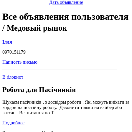
Дать объявление
Все объявления пользователя
/ Медовый рынок
Ілля
0970151179
Написать письмо
В блокнот
Робота для Пасічників
Шукаєм пасічників , з досвідом роботи . Які можуть виїхати за
кордон на постійну роботу. Дзвонити тільки на вайбер або
ватсап . Всі питання по Т ...
Подробнее