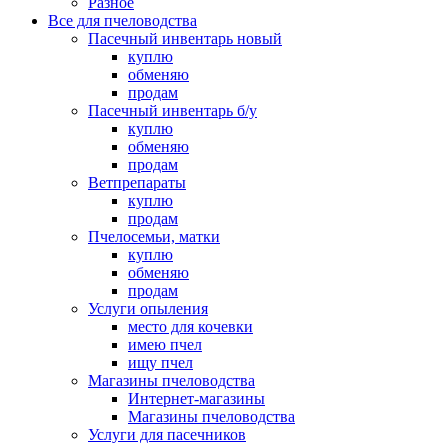
Разное
Все для пчеловодства
Пасечный инвентарь новый
куплю
обменяю
продам
Пасечный инвентарь б/у
куплю
обменяю
продам
Ветпрепараты
куплю
продам
Пчелосемьи, матки
куплю
обменяю
продам
Услуги опыления
место для кочевки
имею пчел
ищу пчел
Магазины пчеловодства
Интернет-магазины
Магазины пчеловодства
Услуги для пасечников