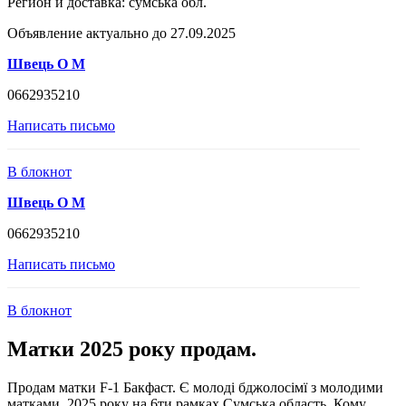
Регион и доставка:
сумська обл.
Объявление актуально до 27.09.2025
Швець О М
0662935210
Написать письмо
В блокнот
Швець О М
0662935210
Написать письмо
В блокнот
Матки 2025 року продам.
Продам матки F-1 Бакфаст. Є молоді бджолосімї з молодими
матками 2025 року на 6ти рамках Сумська область. Кому