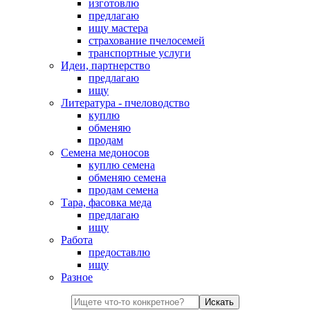
изготовлю
предлагаю
ищу мастера
страхование пчелосемей
транспортные услуги
Идеи, партнерство
предлагаю
ищу
Литература - пчеловодство
куплю
обменяю
продам
Семена медоносов
куплю семена
обменяю семена
продам семена
Тара, фасовка меда
предлагаю
ищу
Работа
предоставлю
ищу
Разное
Искать