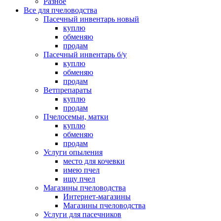
Разное
Все для пчеловодства
Пасечный инвентарь новый
куплю
обменяю
продам
Пасечный инвентарь б/у
куплю
обменяю
продам
Ветпрепараты
куплю
продам
Пчелосемьи, матки
куплю
обменяю
продам
Услуги опыления
место для кочевки
имею пчел
ищу пчел
Магазины пчеловодства
Интернет-магазины
Магазины пчеловодства
Услуги для пасечников