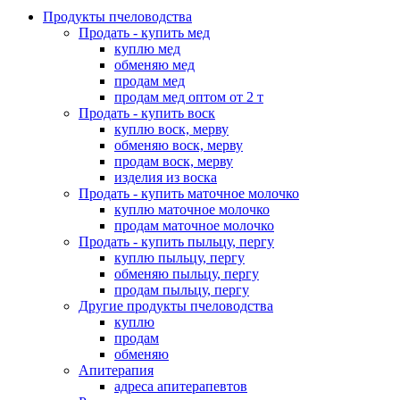
Продукты пчеловодства
Продать - купить мед
куплю мед
обменяю мед
продам мед
продам мед оптом от 2 т
Продать - купить воск
куплю воск, мерву
обменяю воск, мерву
продам воск, мерву
изделия из воска
Продать - купить маточное молочко
куплю маточное молочко
продам маточное молочко
Продать - купить пыльцу, пергу
куплю пыльцу, пергу
обменяю пыльцу, пергу
продам пыльцу, пергу
Другие продукты пчеловодства
куплю
продам
обменяю
Апитерапия
адреса апитерапевтов