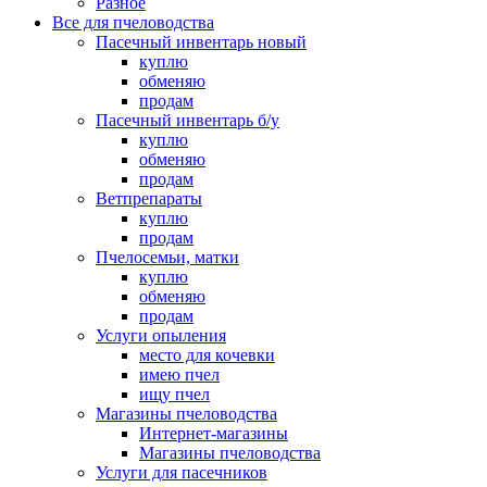
Разное
Все для пчеловодства
Пасечный инвентарь новый
куплю
обменяю
продам
Пасечный инвентарь б/у
куплю
обменяю
продам
Ветпрепараты
куплю
продам
Пчелосемьи, матки
куплю
обменяю
продам
Услуги опыления
место для кочевки
имею пчел
ищу пчел
Магазины пчеловодства
Интернет-магазины
Магазины пчеловодства
Услуги для пасечников