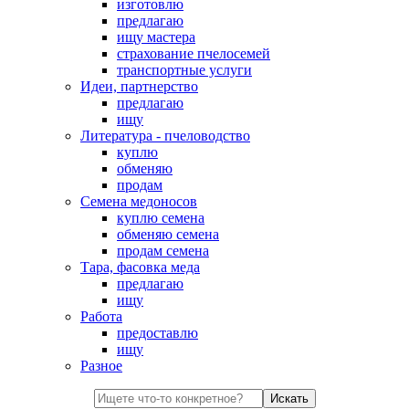
изготовлю
предлагаю
ищу мастера
страхование пчелосемей
транспортные услуги
Идеи, партнерство
предлагаю
ищу
Литература - пчеловодство
куплю
обменяю
продам
Семена медоносов
куплю семена
обменяю семена
продам семена
Тара, фасовка меда
предлагаю
ищу
Работа
предоставлю
ищу
Разное
Искать