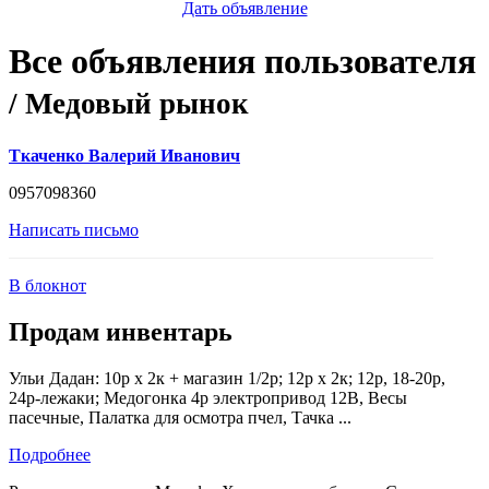
Дать объявление
Все объявления пользователя
/ Медовый рынок
Ткаченко Валерий Иванович
0957098360
Написать письмо
В блокнот
Продам инвентарь
Ульи Дадан: 10р х 2к + магазин 1/2р; 12р х 2к; 12р, 18-20р,
24р-лежаки; Медогонка 4р электропривод 12В, Весы
пасечные, Палатка для осмотра пчел, Тачка ...
Подробнее