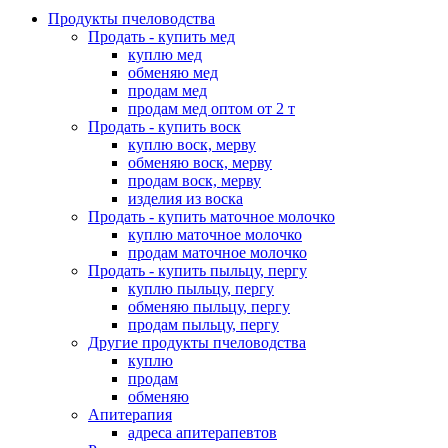
Продукты пчеловодства
Продать - купить мед
куплю мед
обменяю мед
продам мед
продам мед оптом от 2 т
Продать - купить воск
куплю воск, мерву
обменяю воск, мерву
продам воск, мерву
изделия из воска
Продать - купить маточное молочко
куплю маточное молочко
продам маточное молочко
Продать - купить пыльцу, пергу
куплю пыльцу, пергу
обменяю пыльцу, пергу
продам пыльцу, пергу
Другие продукты пчеловодства
куплю
продам
обменяю
Апитерапия
адреса апитерапевтов